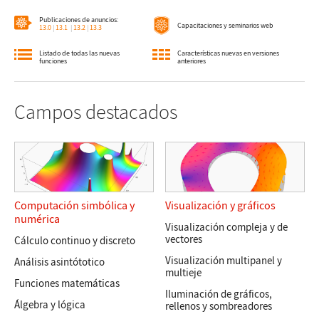
Publicaciones de anuncios:
Capacitaciones y seminarios web
13.0
|
13.1
|
13.2
|
13.3
Listado de todas las nuevas
Características nuevas en versiones
funciones
anteriores
Campos destacados
Computación simbólica y
Visualización y gráficos
numérica
Visualización compleja y de
vectores
Cálculo continuo y discreto
Visualización multipanel y
Análisis asintótotico
multieje
Funciones matemáticas
Iluminación de gráficos,
Álgebra y lógica
rellenos y sombreadores