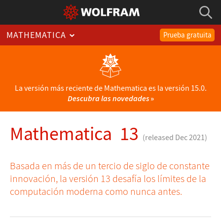
MATHEMATICA
Prueba gratuita
La versión más reciente de Mathematica es la versión 15.0.
Descubra las novedades
»
Mathematica 13
(released Dec 2021)
Basada en más de un tercio de siglo de constante
innovación, la versión 13 desafía los límites de la
computación moderna como nunca antes.