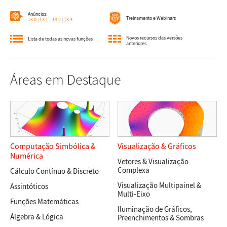
Anúncios:
Treinamento e Webinars
13.0
|
13.1
|
13.2
|
13.3
Novos recursos das versões
Lista de todas as novas funções
anteriores
Áreas em Destaque
Computação Simbólica &
Visualização & Gráficos
Numérica
Vetores & Visualização
Complexa
Cálculo Contínuo & Discreto
Visualização Multipainel &
Assintóticos
Multi-Eixo
Funções Matemáticas
Iluminação de Gráficos,
Álgebra & Lógica
Preenchimentos & Sombras