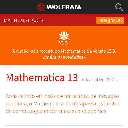
MATHEMATICA
Teste gratuito
A versão mais recente do Mathematica é a Versão 15.0.
Confira as novidades
»
Mathematica 13
(released Dec 2021)
Construindo em mais de trinta anos de inovação
contínua, o Mathematica 13 ultrapassa os limites
da computação moderna sem precedentes.