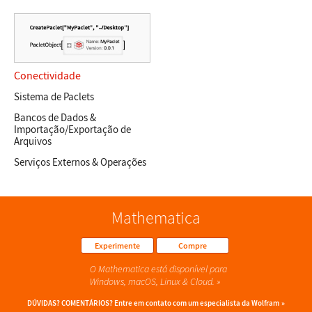
Conectividade
Sistema de Paclets
Bancos de Dados &
Importação/Exportação de
Arquivos
Serviços Externos & Operações
Mathematica
Experimente
Compre
O Mathematica está disponível para
Windows, macOS, Linux & Cloud.
DÚVIDAS? COMENTÁRIOS?
Entre em contato com um especialista da Wolfram