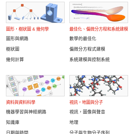
圖形
，
樹狀圖
&
幾何學
最佳化、偏微分方程和系統建模
圖形與網路
數學的最佳化
樹狀圖
偏微分方程式建模
幾何計算
系統建模與控制系統
資料與資料科學
視訊
，
地圖
與
分子
機器學習與神經網路
視訊，圖像與聲音
知識庫
地理
日期與時間
分子與生物分子序列