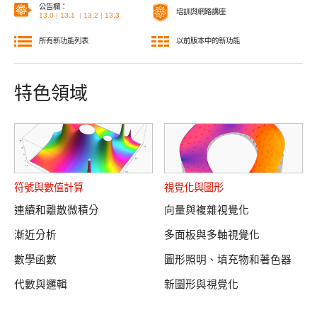
公告欄：
培訓與網路講座
13.0
|
13.1
|
13.2
|
13.3
所有新功能列表
以前版本中的新功能
特色領域
符號與數值計算
視覺化與圖形
連續和離散微積分
向量與複雜視覺化
漸近分析
多面板與多軸視覺化
數學函數
圖形照明、填充物和著色器
代數與邏輯
新圖形與視覺化