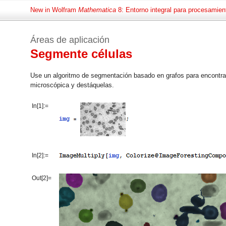
New in Wolfram
Mathematica
8: Entorno integral para procesamie
Áreas de aplicación
Segmente células
Use un algoritmo de segmentación basado en grafos para encontra
microscópica y destáquelas.
In[1]:=
In[2]:=
Out[2]=