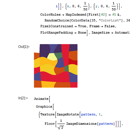
Out[1]=
In[2]:=