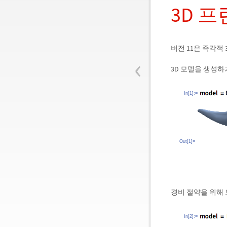
3D 
버전 11은 즉각적
‹
3D 모델을 생성
In[1]:=
Out[1]=
경비 절약을 위해
In[2]:=