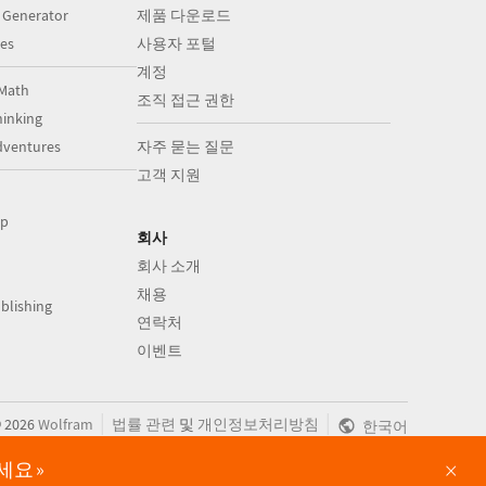
 Generator
제품 다운로드
es
사용자 포털
계정
Math
조직 접근 권한
inking
dventures
자주 묻는 질문
고객 지원
op
회사
회사 소개
채용
blishing
연락처
이벤트
|
|
©
2026
Wolfram
법률 관련
및
개인정보처리방침
한국어
×
보세요