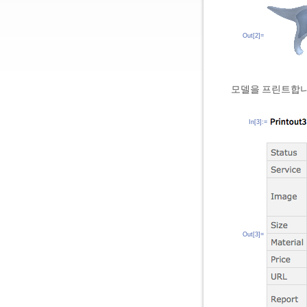
Out[2]=
모델을 프린트합니
In[3]:=
Out[3]=