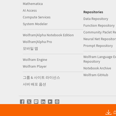
Mathematica
AI Access
Repositories
Compute Services
Data Repository
System Modeler
Function Repository
Community Paclet Re
Wolfram|Alpha Notebook Edition
Neural Net Repositor
Wolfram|Alpha Pro
Prompt Repository
모바일 앱
Wolfram Language E
Wolfram Engine
Repository
Wolfram Player
Notebook Archive
Wolfram GitHub
그룹 & 사이트 라이선스
서버 배포 옵션
소