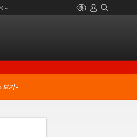
I용
 보기
»