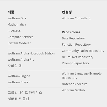
제품
컨설팅
Wolfram|One
Wolfram Consulting
Mathematica
AI Access
Repositories
Compute Services
Data Repository
System Modeler
Function Repository
Community Paclet Repository
Wolfram|Alpha Notebook Edition
Neural Net Repository
Wolfram|Alpha Pro
Prompt Repository
모바일 앱
Wolfram Language Example
Wolfram Engine
Repository
Wolfram Player
Notebook Archive
Wolfram GitHub
그룹 & 사이트 라이선스
서버 배포 옵션