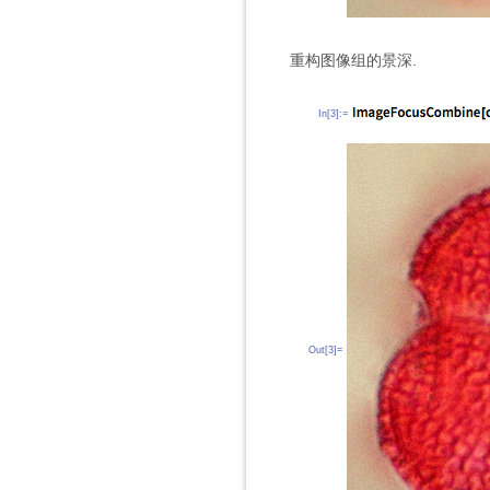
重构图像组的景深.
In[3]:=
Out[3]=