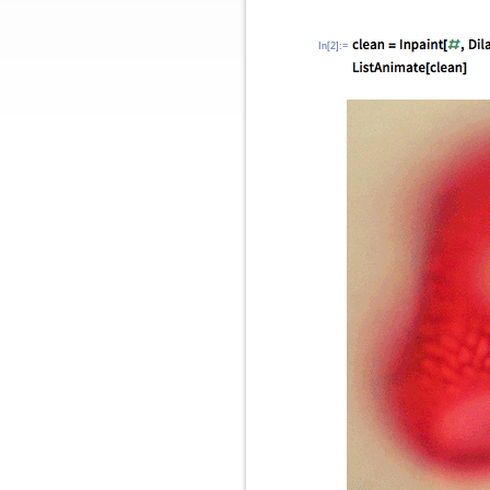
In[2]:=