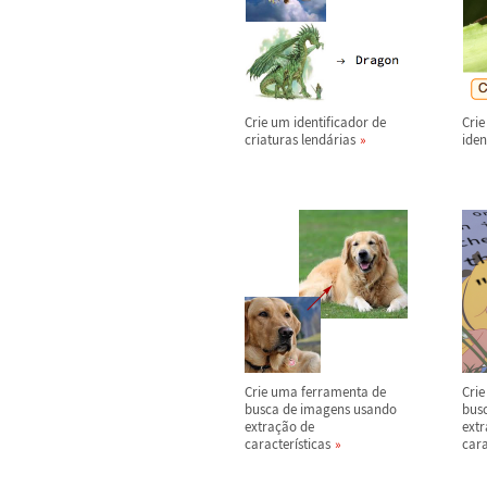
Crie um identificador de
Cri
criaturas lend
á
rias
iden
Crie uma ferramenta de
Cri
busca de imagens usando
busc
extra
ç
ã
o de
extr
caracter
í
sticas
cara