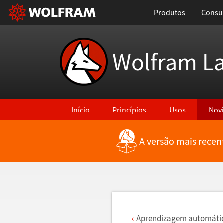
Produtos
Consul
Wolfram L
Início
Princípios
Usos
Nov
A versão mais recen
Voltar para Últimas Novidades
Aprendizagem autom
á
ti