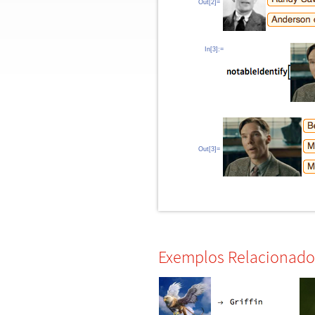
Out[2]=
In[3]:=
Out[3]=
Exemplos Relacionado