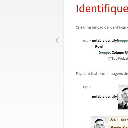
Identifiqu
Crie uma fun
ç
ã
o de identifica
‹
In[1]:=
Fa
ç
a um teste com imagens de
In[2]:=