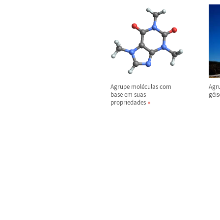
Agrupe mol
é
culas com
Agr
base em suas
g
é
is
propriedades