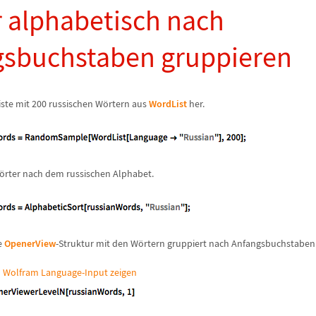
r alphabetisch nach
gsbuchstaben gruppieren
ste mit 200 russischen W
ö
rtern aus
WordList
her.
ö
rter nach dem russischen Alphabet.
e
OpenerView
-Struktur mit den W
ö
rtern gruppiert nach Anfangsbuchstaben
 Wolfram Language-Input zeigen