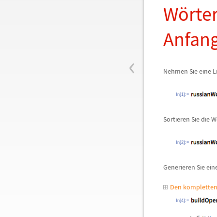
W
ö
rte
Anfan
‹
Nehmen Sie eine Li
In[1]:=
Sortieren Sie die W
In[2]:=
Generieren Sie ein
Den kompletten
In[4]:=