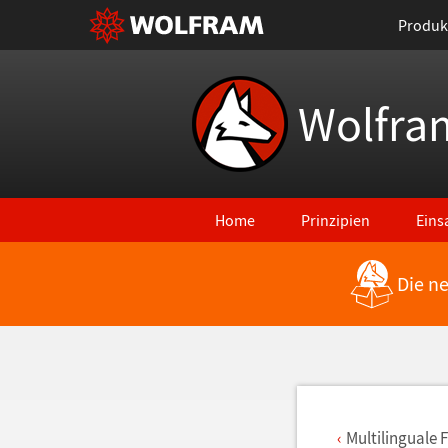
Produk
Wolfra
Home
Prinzipien
Eins
Die n
Zurück zu den neuesten Features
Multilinguale 