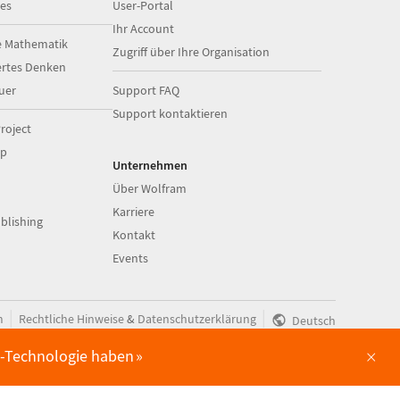
es
User-Portal
Ihr Account
e Mathematik
Zugriff über Ihre Organisation
ertes Denken
uer
Support FAQ
Support kontaktieren
roject
op
Unternehmen
Über Wolfram
Karriere
blishing
Kontakt
Events
|
|
m
Rechtliche Hinweise
&
Datenschutzerklärung
Deutsch
×
am-Technologie haben