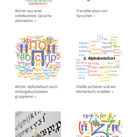
W
ö
rter aus einer
Transliteration von
unbekannten Sprache
Sprachen
ü
bersetzen
W
ö
rter alphabetisch nach
St
ä
dte sortieren und ein
Anfangsbuchstaben
W
ö
rterbuch erstellen
gruppieren