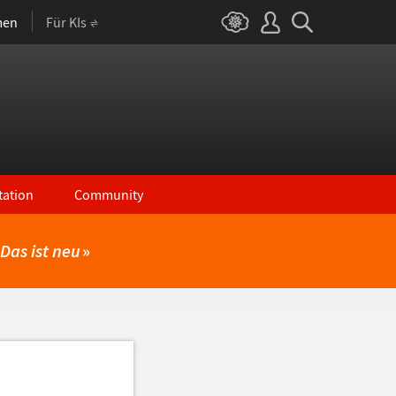
men
Für KIs
ation
Community
Das ist neu
»