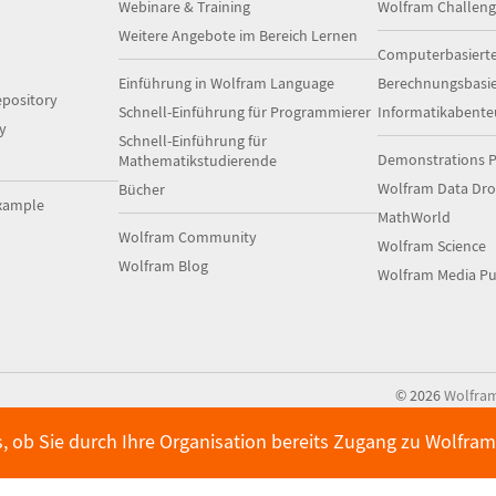
Webinare & Training
Wolfram Challeng
Weitere Angebote im Bereich Lernen
Computerbasiert
Einführung in Wolfram Language
Berechnungsbasi
pository
Schnell-Einführung für Programmierer
Informatikabente
y
Schnell-Einführung für
Demonstrations P
Mathematikstudierende
Wolfram Data Dr
Bücher
xample
MathWorld
Wolfram Community
Wolfram Science
Wolfram Blog
Wolfram Media Pu
©
2026
Wolfra
s, ob Sie durch Ihre Organisation bereits Zugang zu Wolfr