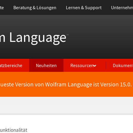
te
Beratung & Lösungen
Lernen & Support
Unterneh
m Language
™
atzbereiche
Neuheiten
Ressourcen
Dokument
eueste Version von Wolfram Language ist Version 15.0.
Funktionalit
ä
t