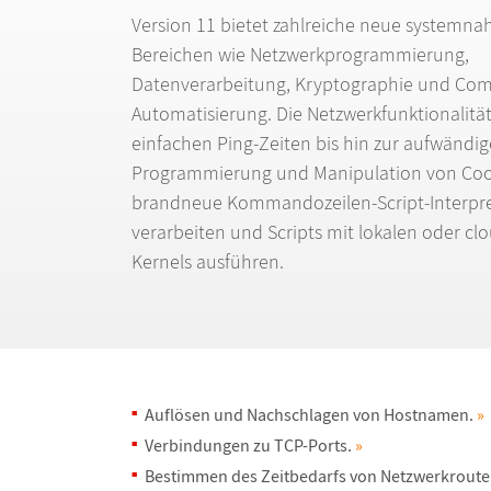
Version 11 bietet zahlreiche neue systemna
Bereichen wie Netzwerkprogrammierung,
Datenverarbeitung, Kryptographie und Co
Automatisierung. Die Netzwerkfunktionalit
ä
einfachen Ping-Zeiten bis hin zur aufw
ä
ndig
Programmierung und Manipulation von Cook
brandneue Kommandozeilen-Script-Interpr
verarbeiten und Scripts mit lokalen oder cl
Kernels ausf
ü
hren.
Aufl
ö
sen und Nachschlagen von Hostnamen.
»
Verbindungen zu TCP-Ports.
»
Bestimmen des Zeitbedarfs von Netzwerkrout