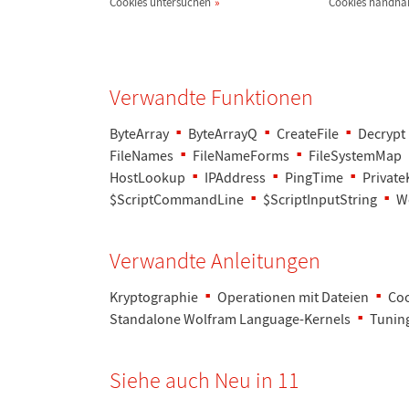
Cookies untersuchen
Cookies handha
Verwandte Funktionen
ByteArray
ByteArrayQ
CreateFile
Decrypt
FileNames
FileNameForms
FileSystemMap
HostLookup
IPAddress
PingTime
Private
$ScriptCommandLine
$ScriptInputString
W
Verwandte Anleitungen
Kryptographie
Operationen mit Dateien
Co
Standalone Wolfram Language-Kernels
Tunin
Siehe auch Neu in 11