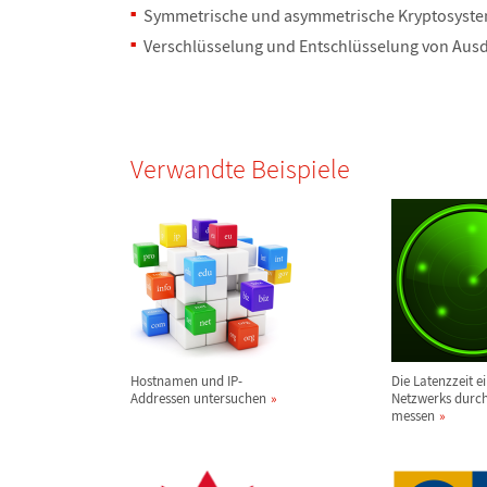
Symmetrische und asymmetrische Kryptosyst
Verschl
ü
sselung und Entschl
ü
sselung von Aus
Verwandte Beispiele
Hostnamen und IP-
Die Latenzzeit e
Addressen untersuchen
Netzwerks durch
messen