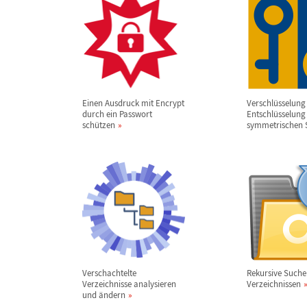
Einen Ausdruck mit Encrypt
Verschl
ü
sselung
durch ein Passwort
Entschl
ü
sselung
sch
ü
tzen
symmetrischen 
Verschachtelte
Rekursive Suche
Verzeichnisse analysieren
Verzeichnissen
und
ä
ndern