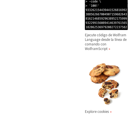
Ejecute c
ó
digo de Wolfram
Language desde la l
í
nea de
comando con
WolframScript
Explore cookies