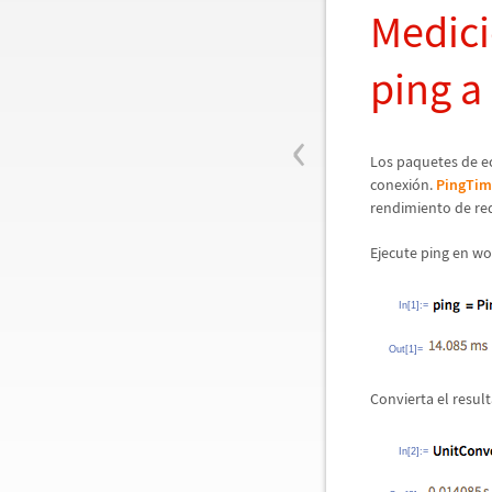
Medici
ping a
‹
Los paquetes de e
conexi
ó
n.
PingTim
rendimiento de re
Ejecute ping en w
In[1]:=
Out[1]=
Convierta el resul
In[2]:=