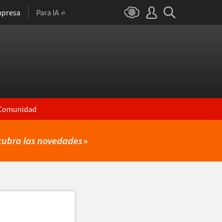
presa
Para IA
Comunidad
cubra las novedades
»