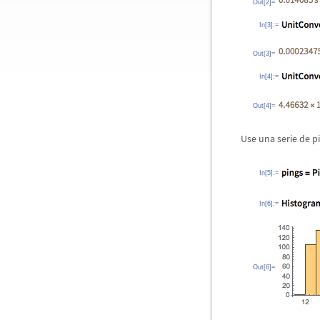
Out[2]=
In[3]:=
Out[3]=
In[4]:=
Out[4]=
Use una serie de p
In[5]:=
In[6]:=
Out[6]=