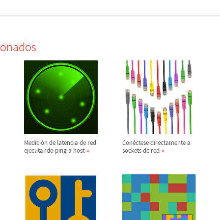
ionados
Medici
ó
n de latencia de red
Con
é
ctese directamente a
ejecutando ping a host
sockets de red