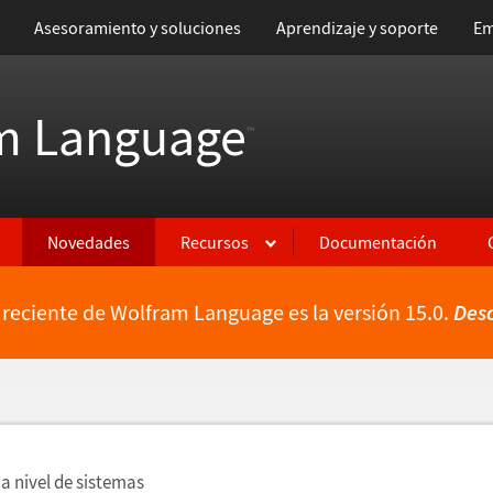
Asesoramiento y soluciones
Aprendizaje y soporte
Em
m Language
™
Novedades
Recursos
Documentación
 reciente de Wolfram Language es la versión 15.0.
Des
ientes
a nivel de sistemas