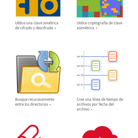
Utilice una clave sim
é
trica
Utilice criptograf
í
a de clave
de cifrado y descifrado
asim
é
trica
Busque recursivamente
Cree una l
í
nea de tiempo de
entre los directorios
archivos por fecha del
archivo