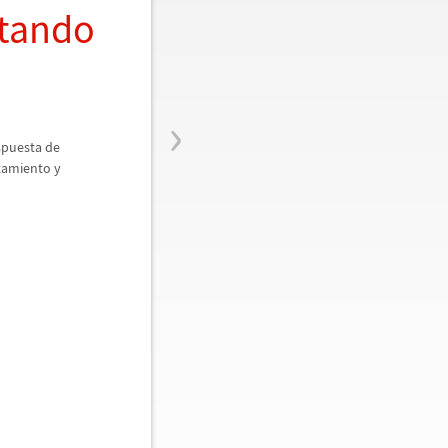
utando
›
spuesta de
utamiento y