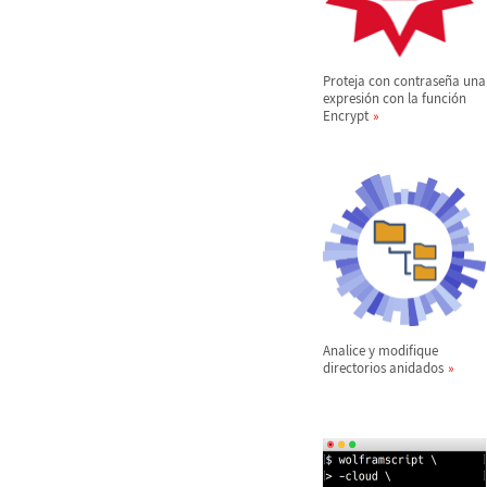
Proteja con contrase
ñ
a una
expresi
ó
n con la funci
ó
n
Encrypt
Analice y modifique
directorios anidados