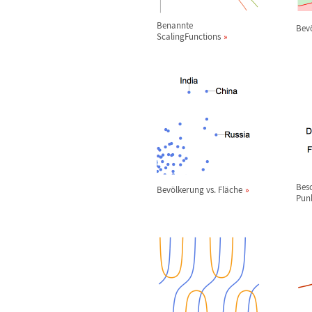
Benannte
Bev
ScalingFunctions
Besc
Bev
ö
lkerung vs. Fl
ä
che
Pun