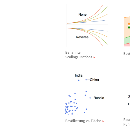
Benannte
Bev
ScalingFunctions
Besc
Bev
ö
lkerung vs. Fl
ä
che
Pun