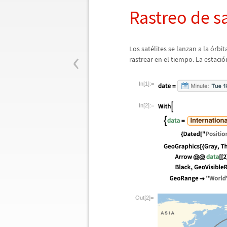
Rastreo de s
‹
Los sat
é
lites se lanzan a la
ó
rbit
rastrear en el tiempo. La estaci
ó
In[1]:=
In[2]:=
Out[2]=