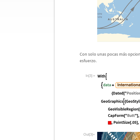
Con solo unas pocas m
á
s opcion
esfuerzo.
In[3]:=
Out[3]=