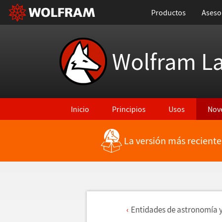
Productos
Aseso
Wolfram L
Inicio
Principios
Usos
Nov
La versión más reciente
Entidades de astronom
í
a 