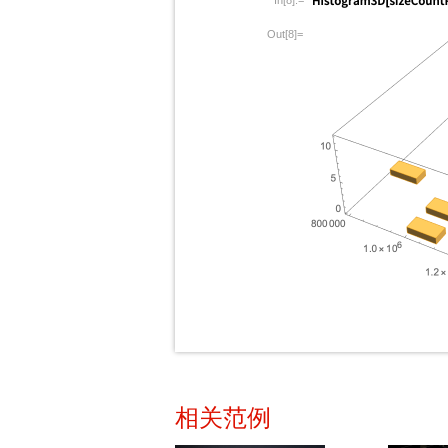
In[8]:=
Out[8]=
相关范例