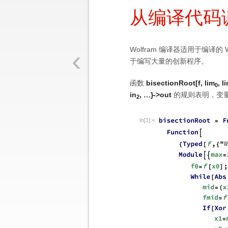
从编译代码
‹
Wolfram 编译器适用于编译
于编写大量的创新程序。
函数
bisectionRoot
[
f
,
lim
,
l
0
in
,
}->
out
的规则表明，变
…
2
In[1]:=