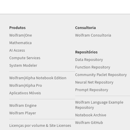
Produtos
Consultoria
Wolfram|One
Wolfram Consultoria
Mathematica
AI Access
Repositórios
Compute Services
Data Repository
System Modeler
Function Repository
Community Paclet Repository
Wolfram|Alpha Notebook Edition
Neural Net Repository
Wolfram|Alpha Pro
Prompt Repository
Aplicativos Móveis
Wolfram Language Example
Wolfram Engine
Repository
Wolfram Player
Notebook Archive
Wolfram GitHub
Licenças por volume & Site Licenses