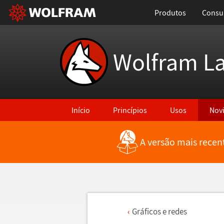
Produtos
Consul
Wolfram L
Início
Princípios
Usos
Nov
A versão mais recen
Gr
á
ficos e redes