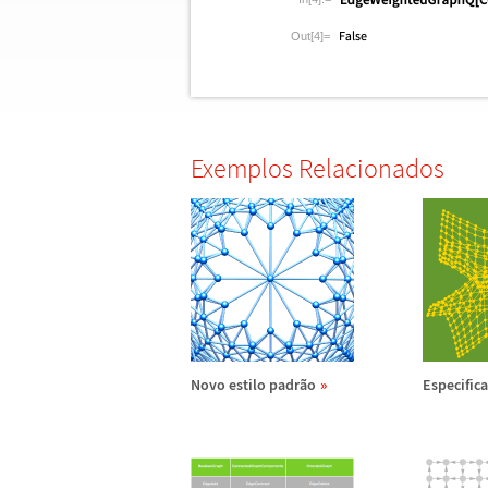
Out[4]=
Exemplos Relacionados
Novo estilo padr
ã
o
Especifica