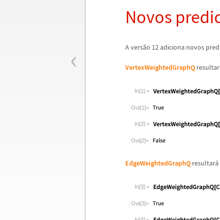
Novos predic
‹
A vers
ã
o 12 adiciona novos predi
VertexWeightedGraphQ
resultar
In[1]:=
Out[1]=
In[2]:=
Out[2]=
EdgeWeightedGraphQ
resultar
á
In[3]:=
Out[3]=
In[4]:=