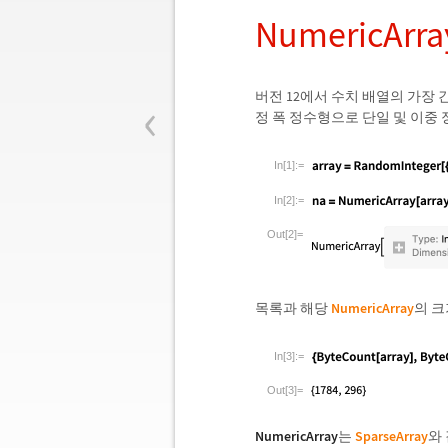
NumericArr
‹
버전 12에서 수치 배열의 가장
정 폭 정수형으로 단일 및 이중 
In[1]:=
In[2]:=
Out[2]=
목록과 해당
NumericArray
의 크
In[3]:=
Out[3]=
NumericArray
는
SparseArray
와