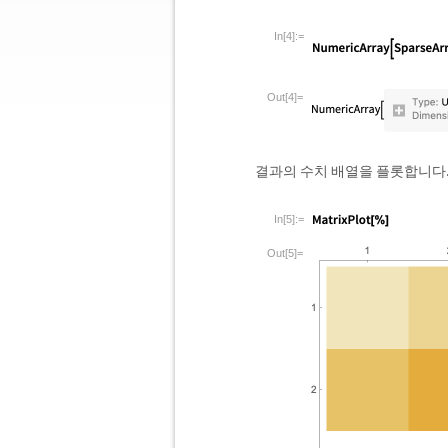
In[4]:=
Out[4]=
결과의 수치 배열을 플롯합니다
In[5]:=
Out[5]=