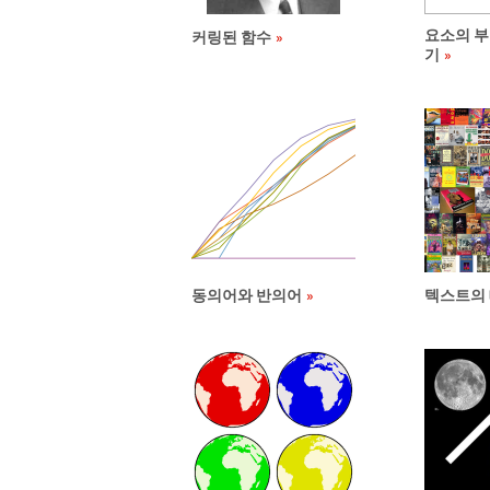
요소의 부
커링된 함수
기
동의어와 반의어
텍스트의