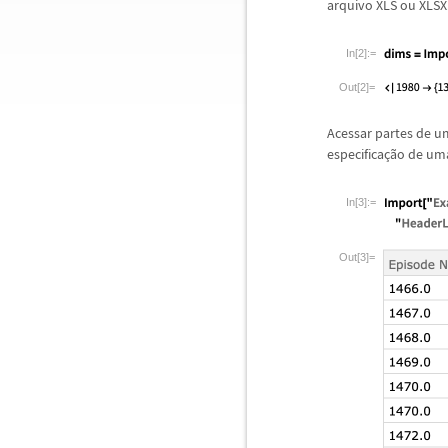
arquivo XLS ou XLSX
In[2]:=
Out[2]=
Acessar partes de u
especifica
ç
ã
o de uma
In[3]:=
Out[3]=