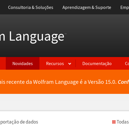
Consultoria & Soluções
Aprendizagem & Suporte
Emp
m Language
™
Novidades
Recursos
Documentação
C
is recente da Wolfram Language é a Versão 15.0.
Conf
xporta
ç
ã
o de dados
Todas