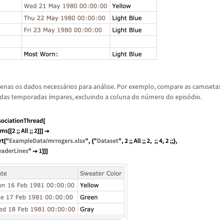
penas os dados necess
á
rios para an
á
lise. Por exemplo, compare as camiseta
 das temporadas
í
mpares, excluindo a coluna do n
ú
mero do epis
ó
dio.