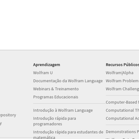
Aprendizagem
Recursos Público
Wolfram U
Wolfram|Alpha
Documentação da Wolfram Language
Wolfram Problem
Webinars & Treinamento
Wolfram Challeng
Programas Educacionais
Computer-Based 
Introdução à Wolfram Language
Computational Th
pository
Introdução rápida para
Computational A
y
programadores
Demonstrations P
Introdução rápida para estudantes de
matemática