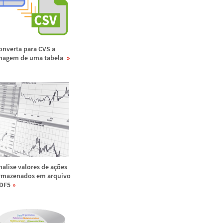
onverta para CVS a
magem de uma tabela
nalise valores de a
ç
õ
es
rmazenados em arquivo
DF5