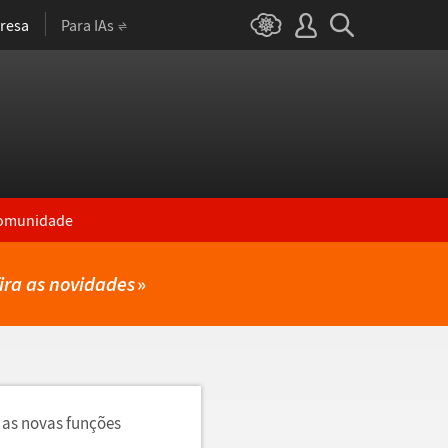
resa
Para IAs
omunidade
ira as novidades
»
 as novas funções