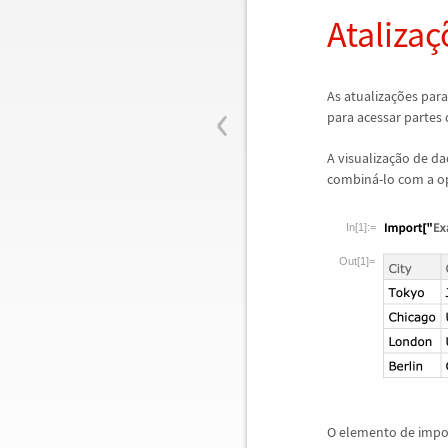
Ataliza
ç
‹
As atualiza
ç
õ
es par
para acessar partes 
A visualiza
ç
ã
o de da
combin
á
-lo com a o
In[1]:=
Out[1]=
O elemento de impo