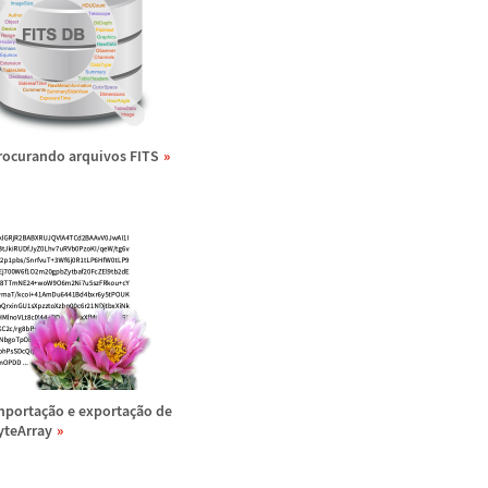
rocurando arquivos FITS
mporta
ç
ã
o e exporta
ç
ã
o de
yteArray