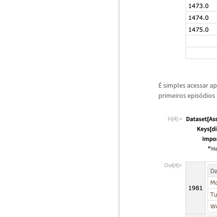
É
simples acessar a
primeiros epis
ó
dios
In[4]:=
Out[4]=