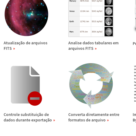
Atualiza
ç
ã
o de arquivos
Analise dados tabulares em
P
FITS
arquivos FITS
Controle substitui
ç
ã
o de
Converta diretamente entre
I
dados durante exporta
ç
ã
o
formatos de arquivo
B