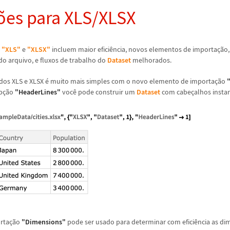
õ
es para XLS/XLSX
a
"XLS"
e
"XLSX"
incluem maior efici
ê
ncia, novos elementos de importa
ç
ã
o
do arquivo, e fluxos de trabalho do
Dataset
melhorados.
dos XLS e XLSX
é
muito mais simples com o novo elemento de importa
ç
ã
o
p
ç
ã
o
"HeaderLines"
voc
ê
pode construir um
Dataset
com cabe
ç
alhos inst
rta
ç
ã
o
"Dimensions"
pode ser usado para determinar com efici
ê
ncia as di