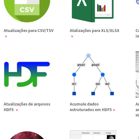
Atualiza
ç
õ
es para CSV/TSV
Ataliza
ç
õ
es para XLS/XLSX
C
i
Atualiza
ç
õ
es de arquivos
Acumule dados
A
HDF5
estruturados em HDF5
a
H