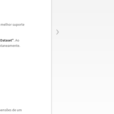
›
, melhor suporte
"Dataset"
. Ao
antaneamente.
mens
õ
es de um