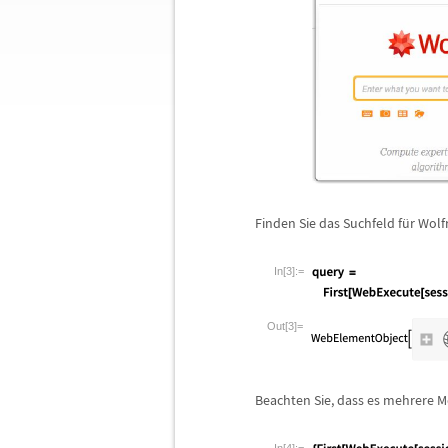
Finden Sie das Suchfeld f
ü
r Wolf
In[3]:=
Out[3]=
Beachten Sie, dass es mehrere M