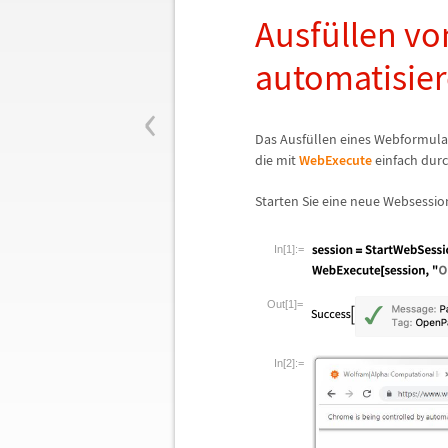
Ausf
ü
llen v
automatisie
‹
Das Ausf
ü
llen eines Webformular
die mit
WebExecute
einfach dur
Starten Sie eine neue Websessio
In[1]:=
Out[1]=
In[2]:=