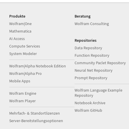
Produkte
Beratung
Wolfram|One
Wolfram Consulting
Mathematica
AI Access
Repositories
Compute Services
Data Repository
System Modeler
Function Repository
Community Paclet Repository
Wolfram|Alpha Notebook Edition
Neural Net Repository
Wolfram|Alpha Pro
Prompt Repository
Mobile Apps
Wolfram Language Example
Wolfram Engine
Repository
Wolfram Player
Notebook Archive
Wolfram GitHub
Mehrfach- & Standortlizenzen
Server-Bereitstellungsoptionen