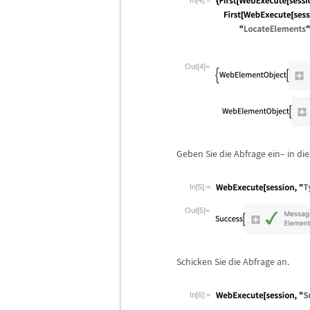
In[4]:=
Out[4]=
Geben Sie die Abfrage ein
–
in die
In[5]:=
Out[5]=
Schicken Sie die Abfrage an.
In[6]:=