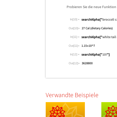
Probieren Sie die neue Funktion 
In[10]:=
Out[10]=
In[11]:=
Out[11]=
In[12]:=
Out[12]=
Verwandte Beispiele