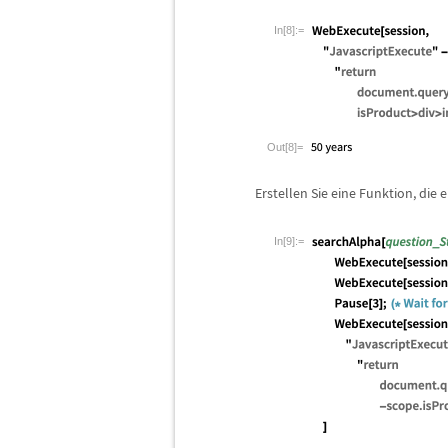
In[8]:=
Out[8]=
Erstellen Sie eine Funktion, die 
In[9]:=