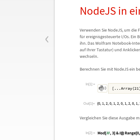
NodeJS in e
‹
Verwenden Sie NodeJS, um die F
f
ü
r ereignisgesteuerte I/Os. Ein B
ihn. Das Wolfram Notebook-Inte
auf Ihrer Tastatur) und Anklick
wechseln.
Berechnen Sie mit NodeJS ein b
In[1]:=
Out[1]=
Vergleichen Sie diese Ausgabe m
In[2]:=