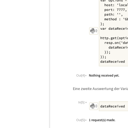
Out[4]=
Eine zweite Auswertung der Vari
In[5]:=
Out[5]=