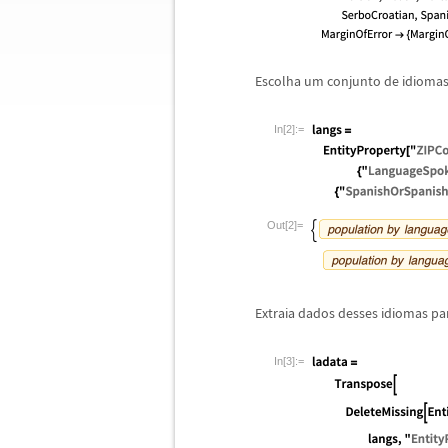
Escolha um conjunto de idiomas
In[2]:=
Out[2]=
Extraia dados desses idiomas pa
In[3]:=