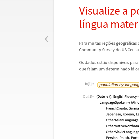
Visualize a 
l
í
ngua mater
‹
Para muitas regi
õ
es geogr
á
ficas
Community Survey do US Censu
Os dados est
ã
o dispon
í
veis para
que falam um determinado idio
In[1]:=
Out[1]=