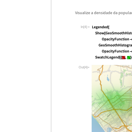
Visualize a densidade da popula
In[4]:=
Out[4]=