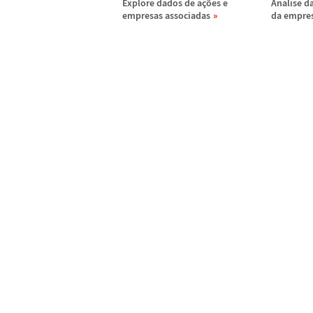
Explore dados de a
ç
õ
es e
Analise d
empresas associadas
da empre