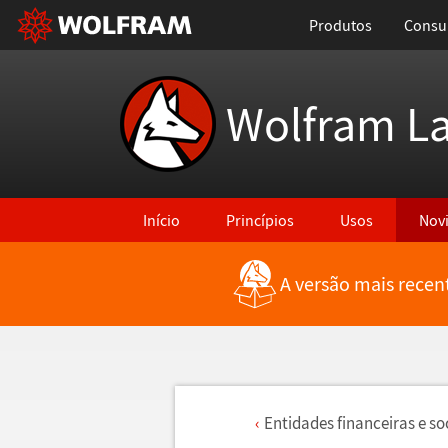
Produtos
Consul
Wolfram L
Início
Princípios
Usos
Nov
A versão mais recen
Entidades financeiras e s