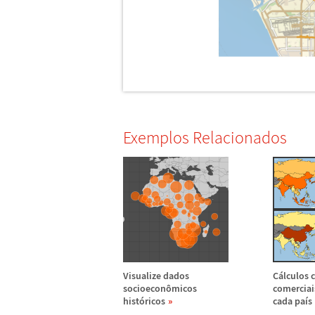
Exemplos Relacionados
Visualize dados
C
á
lculos
socioecon
ô
micos
comerciai
hist
ó
ricos
cada pa
í
s