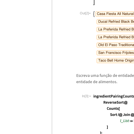
Out[2]=
Escreva uma fun
ç
ã
o de entidade
entidade de alimentos.
In[3]:=