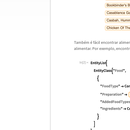
Tamb
é
m
é
f
á
cil encontrar alime
alimentar. Por exemplo, encontre
In[2]:=