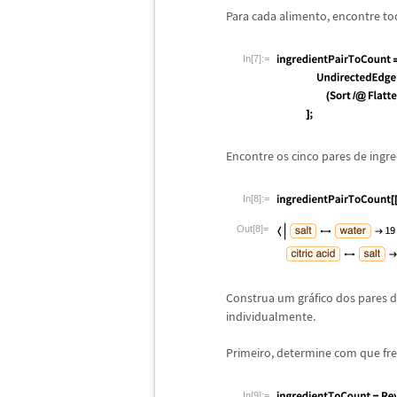
Para cada alimento, encontre to
In[7]:=
Encontre os cinco pares de ingr
In[8]:=
Out[8]=
Construa um gr
á
fico dos pares 
individualmente.
Primeiro, determine com que fr
In[9]:=