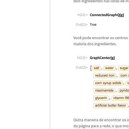
dois ingredientes nas listas de 
In[11]:=
Out[11]=
Voc
ê
pode encontrar os centros d
maioria dos ingredientes.
In[12]:=
Out[12]=
Outra maneira de encontrar os
da p
á
gina para a rede, o que mo