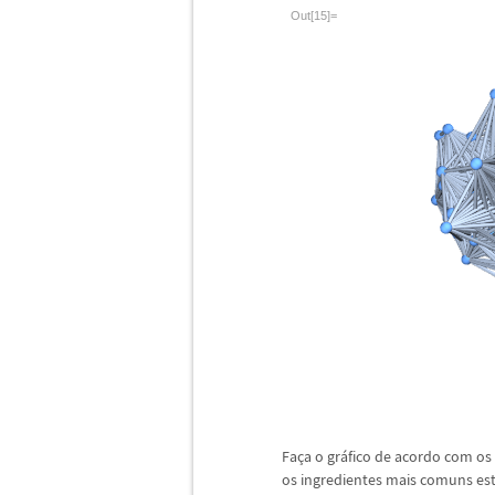
Out[15]=
Fa
ç
a o gr
á
fico de acordo com os
os ingredientes mais comuns es