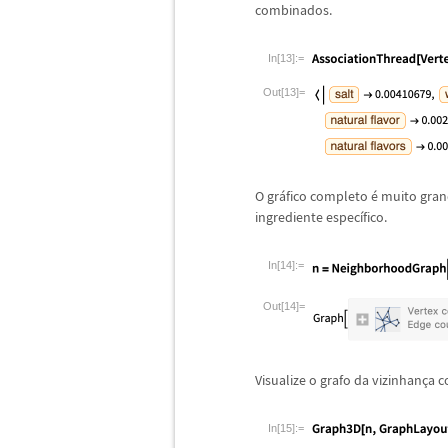
combinados.
In[13]:=
Out[13]=
O gr
á
fico completo
é
muito grand
ingrediente espec
í
fico.
In[14]:=
Out[14]=
Visualize o grafo da vizinhan
ç
a c
In[15]:=