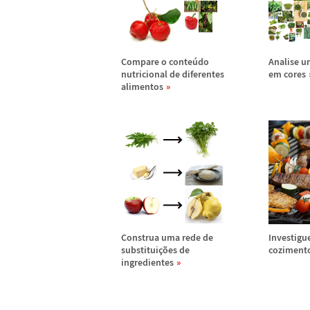
Compare o conte
ú
do
Analise u
nutricional de diferentes
em cores
alimentos
Construa uma rede de
Investigu
substitui
ç
õ
es de
coziment
ingredientes