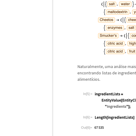
Naturalmente, uma an
á
lise mai
encontrando listas de ingredien
aliment
í
cios.
In[5]:=
In[6]:=
Out[6]=