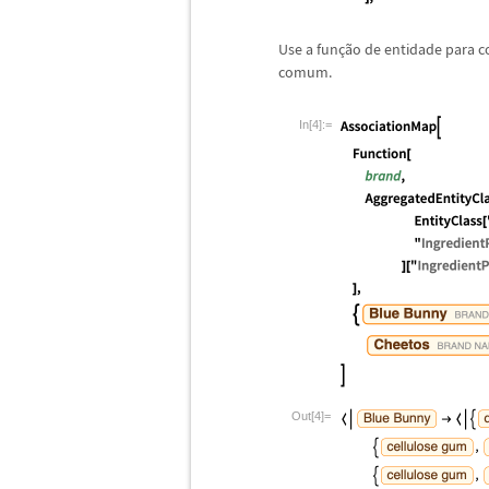
Use a fun
ç
ã
o de entidade para 
comum.
In[4]:=
Out[4]=