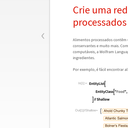
Crie uma red
processados
‹
Alimentos processados cont
ê
m 
conservantes e muito mais. Com 
comput
á
veis, a Wolfram Langu
ingredientes.
Por exemplo,
é
f
á
cil encontrar 
In[1]:=
Out[1]//Shallow=