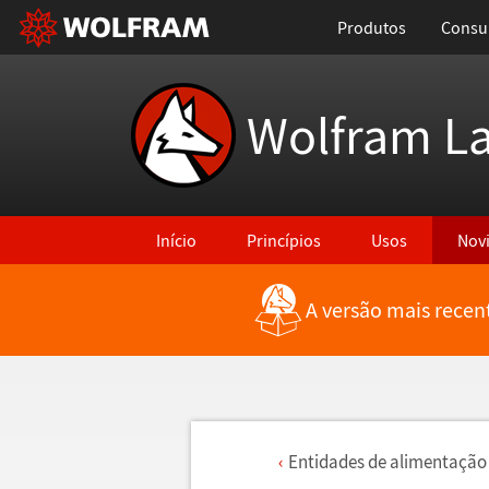
Produtos
Consul
Wolfram L
Início
Princípios
Usos
Nov
A versão mais recen
Entidades de alimenta
ç
ã
o