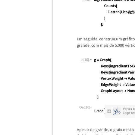
Em seguida, construa um gr
á
fic
grande, com mais de 5.000 v
é
rti
In[10]:=
Out[10]=
Apesar de grande, o gr
á
fico est
á