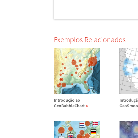
Exemplos Relacionados
Introdu
ç
ã
o ao
Introdu
ç
ã
GeoBubbleChart
GeoSmoo