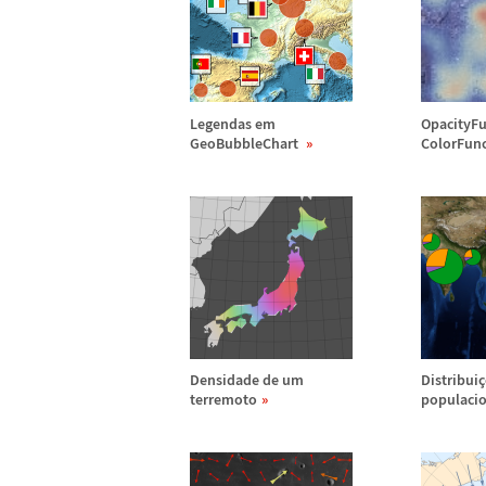
Legendas em
OpacityFu
GeoBubbleChart
ColorFun
Densidade de um
Distribui
ç
terremoto
populacio