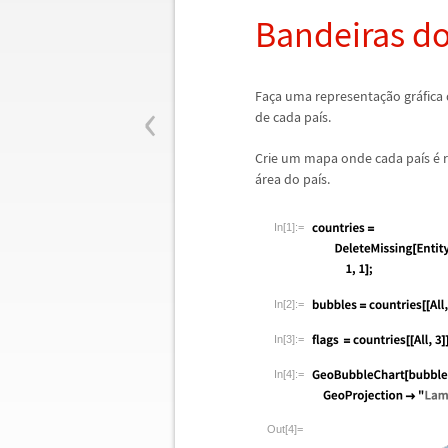
Bandeiras do
‹
Fa
ç
a uma representa
ç
ã
o gr
á
fica
de cada pa
í
s.
Crie um mapa onde cada pa
í
s
é
r
á
rea do pa
í
s.
In[1]:=
In[2]:=
In[3]:=
In[4]:=
Out[4]=