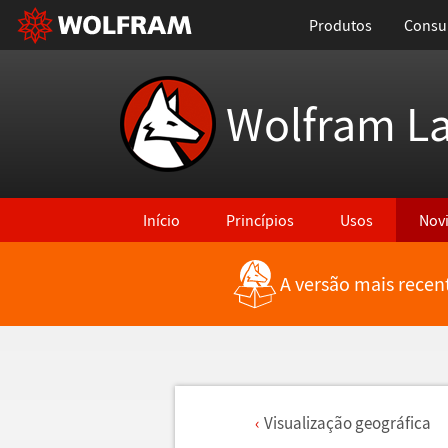
Produtos
Consul
Wolfram L
Início
Princípios
Usos
Nov
A versão mais recen
Visualiza
ç
ã
o geogr
á
fica