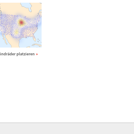
indr
ä
der platzieren