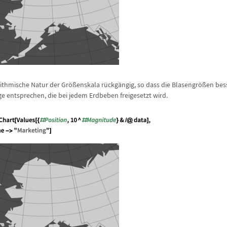
rithmische Natur der Gr
ö
ß
enskala r
ü
ckg
ä
ngig, so dass die Blasengr
ö
ß
en bes
entsprechen, die bei jedem Erdbeben freigesetzt wird.