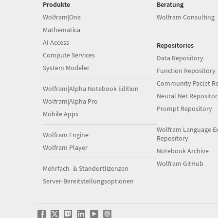
Produkte
Beratung
Wolfram|One
Wolfram Consulting
Mathematica
AI Access
Repositories
Compute Services
Data Repository
System Modeler
Function Repository
Community Paclet Re
Wolfram|Alpha Notebook Edition
Neural Net Repositor
Wolfram|Alpha Pro
Prompt Repository
Mobile Apps
Wolfram Language E
Wolfram Engine
Repository
Wolfram Player
Notebook Archive
Wolfram GitHub
Mehrfach- & Standortlizenzen
Server-Bereitstellungsoptionen