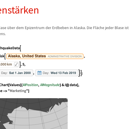
nst
ä
rken
Blase
ü
ber dem Epizentrum der Erdbeben in Alaska. Die Fl
ä
che jeder Blase is
ens.