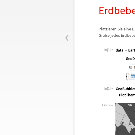
Erdbebe
‹
Platzieren Sie eine 
Gr
ö
ß
e jedes Erdbeb
In[1]:=
In[2]:=
Out[2]=