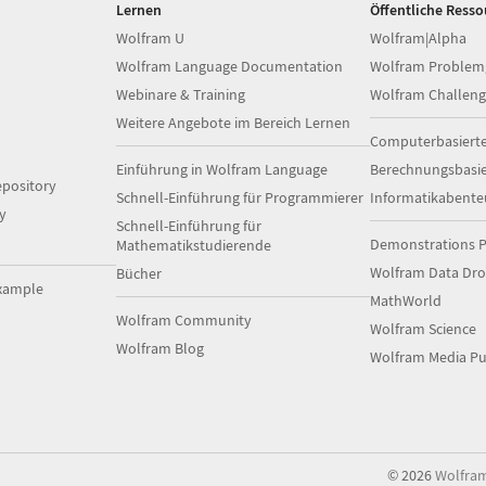
Lernen
Öffentliche Ress
Wolfram U
Wolfram|Alpha
Wolfram Language Documentation
Wolfram Problem
Webinare & Training
Wolfram Challeng
Weitere Angebote im Bereich Lernen
Computerbasiert
Einführung in Wolfram Language
Berechnungsbasi
pository
Schnell-Einführung für Programmierer
Informatikabente
y
Schnell-Einführung für
Demonstrations P
Mathematikstudierende
Wolfram Data Dr
Bücher
xample
MathWorld
Wolfram Community
Wolfram Science
Wolfram Blog
Wolfram Media Pu
©
2026
Wolfra