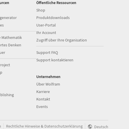
ourcen
Öffentliche Ressourcen
Shop
generator
Produktdownloads
es
User-Portal
Ihr Account
e Mathematik
Zugriff über Ihre Organisation
ertes Denken
uer
Support FAQ
Support kontaktieren
roject
op
Unternehmen
Über Wolfram
Karriere
blishing
Kontakt
Events
|
|
m
Rechtliche Hinweise
&
Datenschutzerklärung
Deutsch