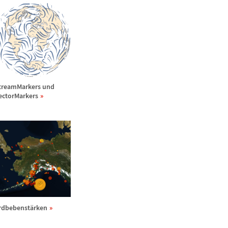
treamMarkers und
ectorMarkers
rdbebenst
ä
rken