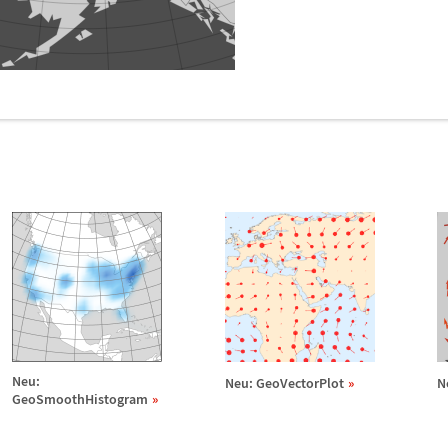
e
Neu:
Neu: GeoVectorPlot
N
GeoSmoothHistogram