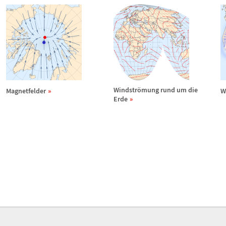
Windstr
ö
mung rund um die
Magnetfelder
W
Erde