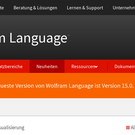
te
Beratung & Lösungen
Lernen & Support
Unterneh
m Language
™
atzbereiche
Neuheiten
Ressourcen
Dokument
eueste Version von Wolfram Language ist Version 15.0.
sualisierung
A