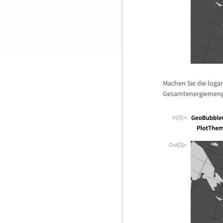
Machen Sie die loga
Gesamtenergiemenge 
In[3]:=
Out[3]=