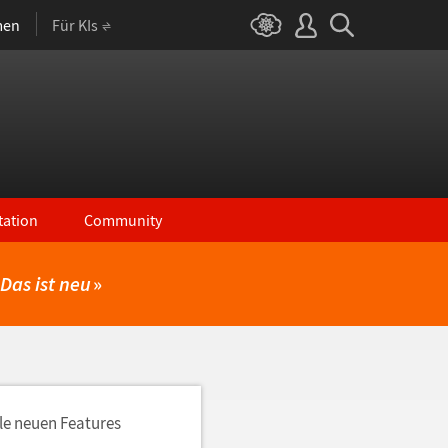
men
Für KIs
ation
Community
Das ist neu
»
lle neuen Features