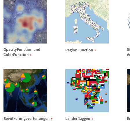
OpacityFunction und
S
RegionFunction
ColorFunction
V
Bev
ö
lkerungsverteilungen
L
ä
nderflaggen
E