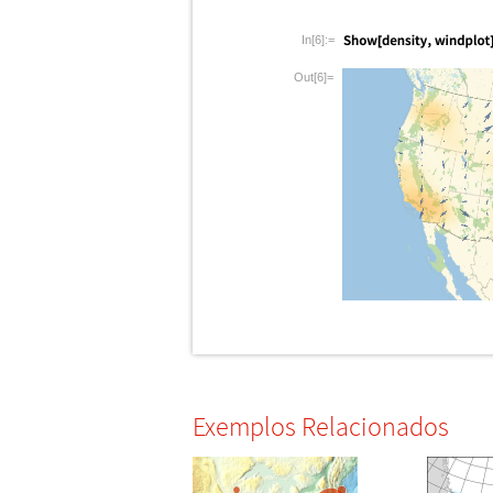
In[6]:=
Out[6]=
Exemplos Relacionados