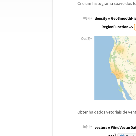
Crie um histograma suave dos lo
In[3]:=
Out[3]=
Obtenha dados vetoriais de vent
In[4]:=