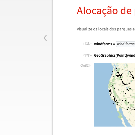
Aloca
ç
ã
o de
‹
Visualize os locais dos parques e
In[1]:=
In[2]:=
Out[2]=