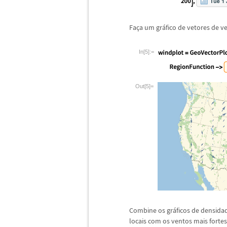
Fa
ç
a um gr
á
fico de vetores de v
In[5]:=
Out[5]=
Combine os gr
á
ficos de densida
locais com os ventos mais fortes