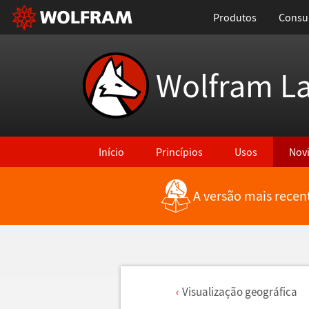
Produtos
Consul
Wolfram L
Início
Princípios
Usos
Nov
A versão mais recen
Visualiza
ç
ã
o geogr
á
fica