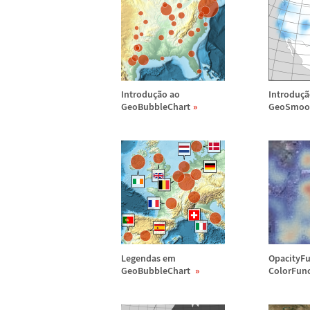
Introdu
ç
ã
o ao
Introdu
ç
ã
GeoBubbleChart
GeoSmoo
Legendas em
OpacityFu
GeoBubbleChart
ColorFun