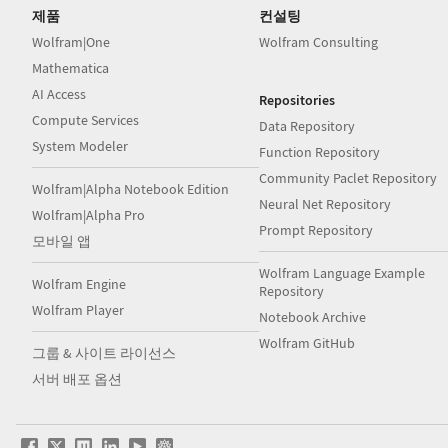
제품
컨설팅
Wolfram|One
Wolfram Consulting
Mathematica
AI Access
Repositories
Compute Services
Data Repository
System Modeler
Function Repository
Community Paclet Repository
Wolfram|Alpha Notebook Edition
Neural Net Repository
Wolfram|Alpha Pro
Prompt Repository
모바일 앱
Wolfram Language Example
Wolfram Engine
Repository
Wolfram Player
Notebook Archive
Wolfram GitHub
그룹 & 사이트 라이선스
서버 배포 옵션