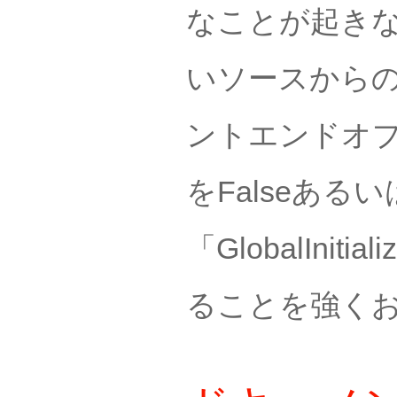
なことが起き
いソースから
ントエンドオ
をFalseあるい
「GlobalIniti
ることを強く