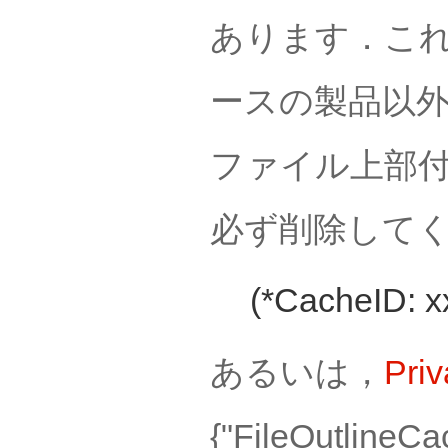
あります．これ
ースの製品以
ファイル上部付
必ず削除して
(*CacheID: x
あるいは，
Pri
{"FileOutl