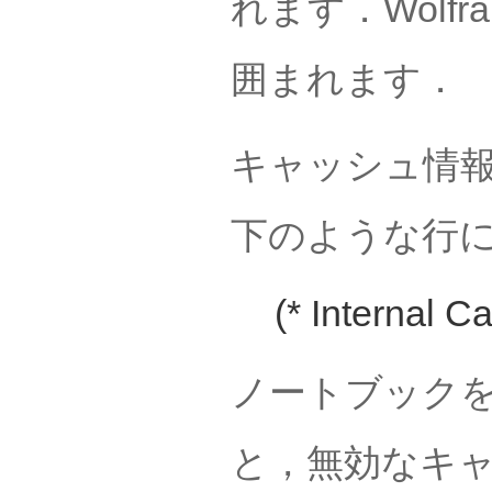
れます．Wolf
囲まれます．
キャッシュ情
下のような行
(* Internal C
ノートブック
と，無効なキ