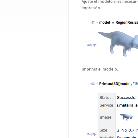
Ajuste el modelo si es necesa
impresi
ó
n.
In[2]:=
Out[2]=
Imprima el modelo.
In[3]:=
Out[3]=