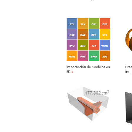
Importaci
ó
n de modelos en
Crea
3D
impr