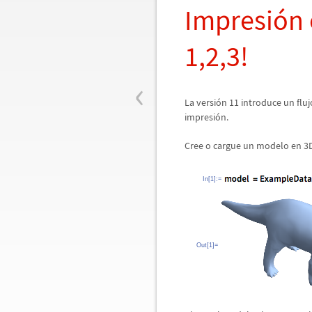
Impresi
ó
n
1,2,3!
‹
La versi
ó
n 11 introduce un fluj
impresi
ó
n.
Cree o cargue un modelo en 3
In[1]:=
Out[1]=