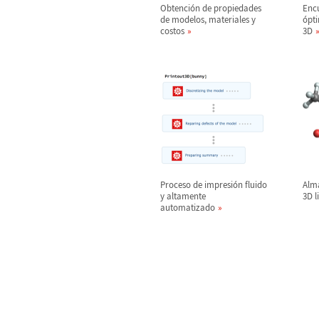
Obtenci
ó
n de propiedades
Encu
de modelos, materiales y
ó
pt
costos
3D
Proceso de impresi
ó
n fluido
Alm
y altamente
3D l
automatizado