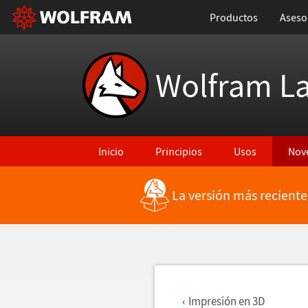
Productos
Aseso
Wolfram L
Inicio
Principios
Usos
Nov
La versión más reciente
Regresar a Características más recientes
Impresi
ó
n en 3D