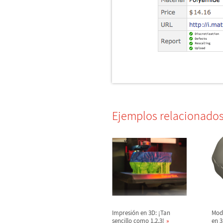
Ejemplos relacionado
Impresi
ó
n en 3D:
¡
Tan
Mode
sencillo como 1,2,3!
en 