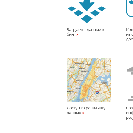
Загрузить данные в
Коп
бин
из 
дру
Доступ к хранилищу
Соз
данных
ин
рес