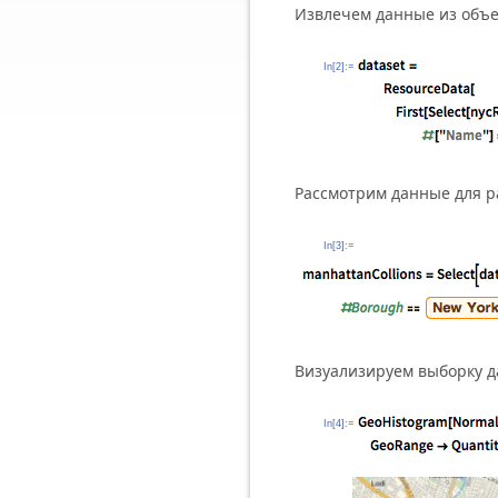
Извлечем данные из объек
In[2]:=
Рассмотрим данные для р
In[3]:=
Визуализируем выборку д
In[4]:=