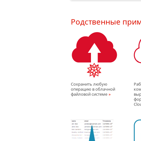
Родственные при
Сохранить любую
Раб
операцию в облачной
ко
файловой системe
выр
фор
Clo