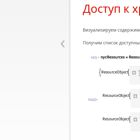
Доступ к 
Визуализируем содержимо
‹
Получим список доступных
In[1]:=
Out[1]=