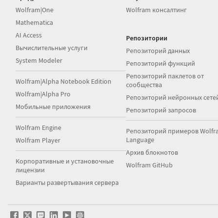
Wolfram|One
Wolfram консалтинг
Mathematica
AI Access
Репозитории
Вычислительные услуги
Репозиторий данных
System Modeler
Репозиторий функций
Репозиторий паклетов от
Wolfram|Alpha Notebook Edition
сообщества
Wolfram|Alpha Pro
Репозиторий нейронных сете
Мобильные приложения
Репозиторий запросов
Wolfram Engine
Репозиторий примеров Wolfr
Language
Wolfram Player
Архив блокнотов
Корпоративные и установочные
Wolfram GitHub
лицензии
Варианты развертывания сервера