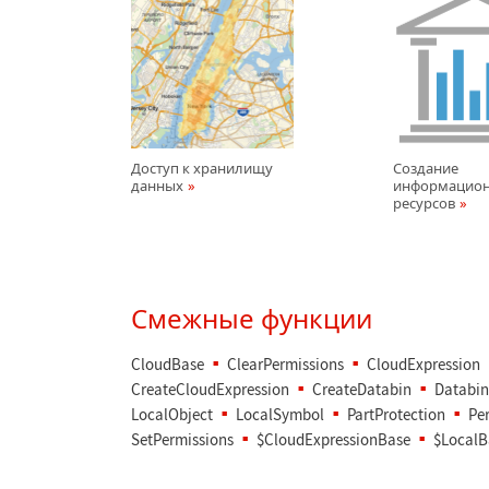
Доступ к хранилищу
Создание
данных
информацио
ресурсов
Смежные функции
CloudBase
ClearPermissions
CloudExpression
CreateCloudExpression
CreateDatabin
Databin
LocalObject
LocalSymbol
PartProtection
Pe
SetPermissions
$CloudExpressionBase
$LocalB