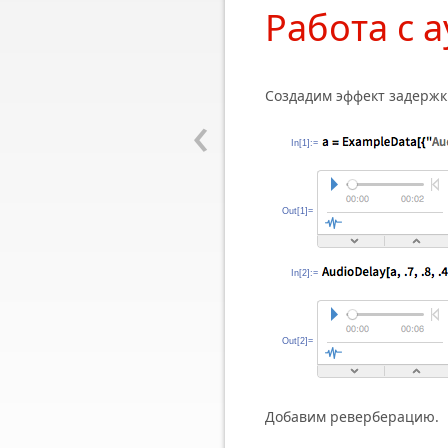
Работа с 
Создадим эффект задержк
‹
In[1]:=
Out[1]=
In[2]:=
Out[2]=
Добавим реверберацию.