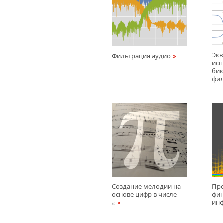
Экв
Фильтрация аудио
исп
бик
фи
Создание мелодии на
Пр
основе цифр в числе
фи
ин
π