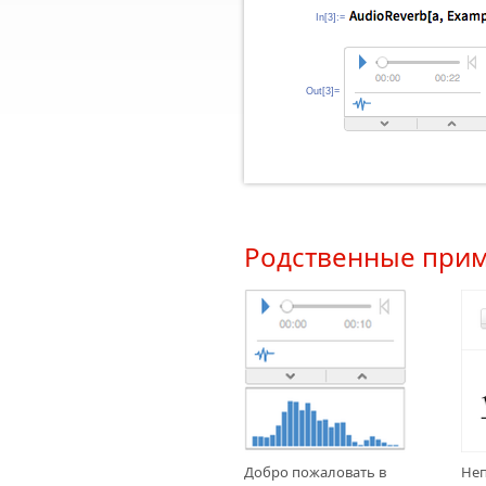
In[3]:=
Out[3]=
Родственные при
Добро пожаловать в
Неп