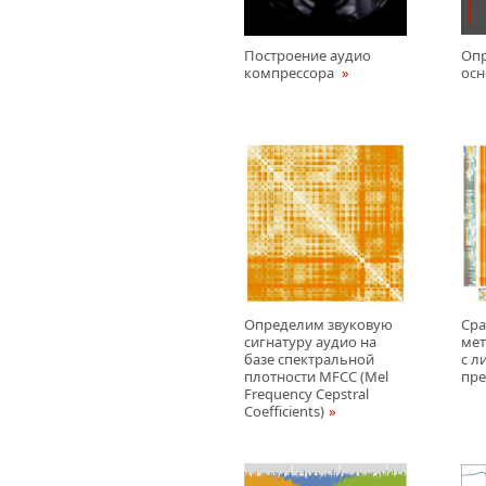
Построение аудио
Оп
компрессора
осн
Определим звуковую
Сра
сигнатуру аудио на
мет
базе спектральной
с л
плотности MFCC (Mel
пр
Frequency Cepstral
Coefficients)