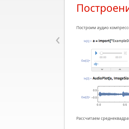
Построени
Построим аудио компресс
‹
In[1]:=
Out[1]=
In[2]:=
Out[2]=
Рассчитаем среднеквадрат