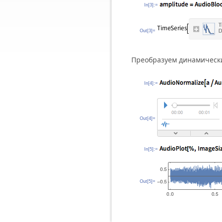
In[3]:=
Out[3]=
Преобразуем динамически
In[4]:=
Out[4]=
In[5]:=
Out[5]=