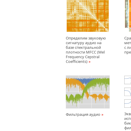
Определим звуковую
Сра
сигнатуру аудио на
мет
базе спектральной
с л
плотности MFCC (Mel
пр
Frequency Cepstral
Coefficients)
Экв
Фильтрация аудио
исп
бик
фи