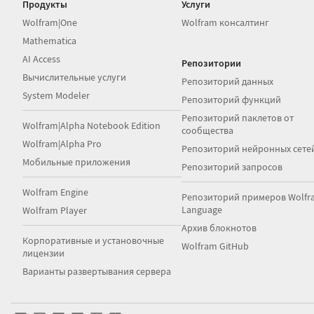
Продукты
Услуги
Wolfram|One
Wolfram консалтинг
Mathematica
AI Access
Репозитории
Вычислительные услуги
Репозиторий данных
System Modeler
Репозиторий функций
Репозиторий паклетов от
Wolfram|Alpha Notebook Edition
сообщества
Wolfram|Alpha Pro
Репозиторий нейронных сете
Мобильные приложения
Репозиторий запросов
Wolfram Engine
Репозиторий примеров Wolfr
Language
Wolfram Player
Архив блокнотов
Корпоративные и установочные
Wolfram GitHub
лицензии
Варианты развертывания сервера