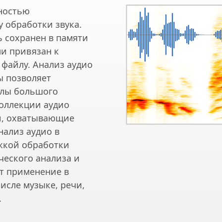
лностью
 обработки звука.
ь сохранен в памяти
ли привязан к
файлу. Анализ аудио
ы позволяет
йлы большого
коллекции аудио
и, охватывающие
нализ аудио в
жкой обработки
ческого анализа и
т применение в
числе музыке, речи,
.