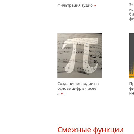
Эк
Фильтрация аудио
ис
би
фи
Создание мелодии на
Пр
основе цифр в числе
фи
и
π
Смежные функции