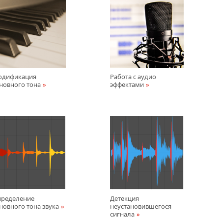
одификация
Работа с аудио
новного тона
эффектами
ределение
Детекция
новного тона звука
неустановившегося
сигнала