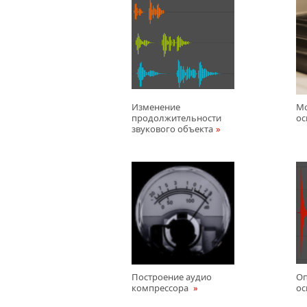
Изменение
М
продолжительности
ос
звукового объекта
Построение аудио
Оп
компрессора
ос