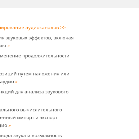
ирование аудиоканалов
>>
я звуковых эффектов, включая
цию
»
зменение продолжительности
озиций путем наложения или
 аудио
»
нкций для анализа звукового
кального вычислительного
нный импорт и экспорт
дио
»
ывода звука и возможность