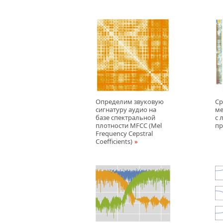
Определим звуковую
Ср
сигнатуру аудио на
ме
базе спектральной
с 
плотности MFCC (Mel
п
Frequency Cepstral
Coefficients)