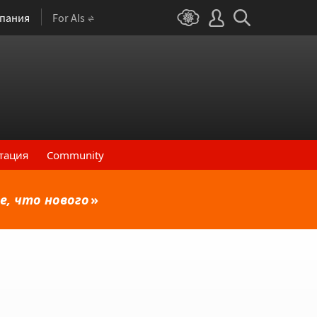
пания
For AIs
тация
Community
е, что нового
»