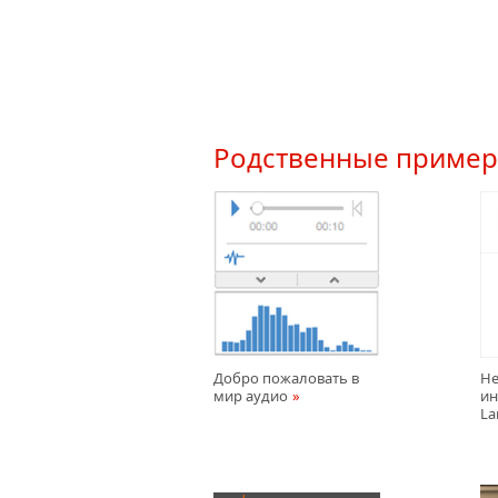
Родственные приме
Добро пожаловать в
Не
мир аудио
ин
La