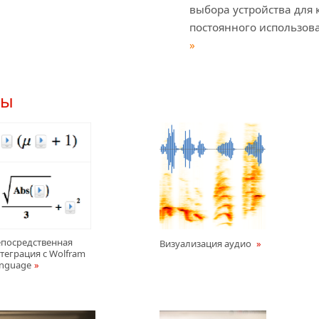
выбора устройства для 
постоянного использова
»
ры
посредственная
Визуализация аудио
теграция с Wolfram
nguage