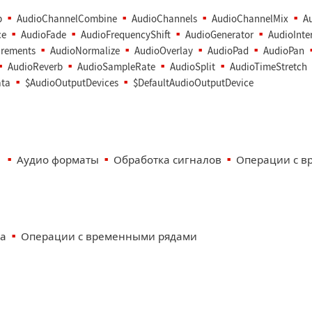
p
AudioChannelCombine
AudioChannels
AudioChannelMix
A
ce
AudioFade
AudioFrequencyShift
AudioGenerator
AudioInte
rements
AudioNormalize
AudioOverlay
AudioPad
AudioPan
AudioReverb
AudioSampleRate
AudioSplit
AudioTimeStretch
ta
$AudioOutputDevices
$DefaultAudioOutputDevice
о
Аудио форматы
Обработка сигналов
Операции с в
ла
Операции с временными рядами