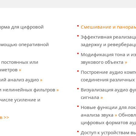
орма для цифровой
Смешивание и панорам
Эффективная реализаци
помощью оперативной
задержку и ревербера
Модификация тона и и
 постоянных или
звукового объекта
»
аметров
»
Построение аудио комп
кий анализ аудио
»
соединения различных
и нелинейных фильтров
»
Визуализация аудио фу
сигнала
»
 числе усиление и
Новые функции для ло
анализа звукa
»
Обновле
в >>
цифровых форматов ау
Доступ к устройствам в