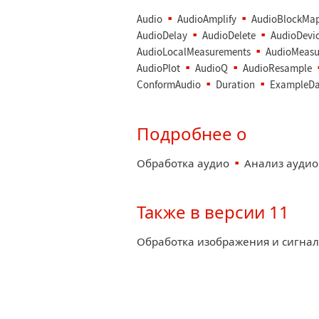
Audio
AudioAmplify
AudioBlockMa
AudioDelay
AudioDelete
AudioDevi
AudioLocalMeasurements
AudioMeasu
AudioPlot
AudioQ
AudioResample
ConformAudio
Duration
ExampleDa
Подробнее о
Обработка аудио
Анализ ауди
Также в версии 11
Обработка изображения и сигна