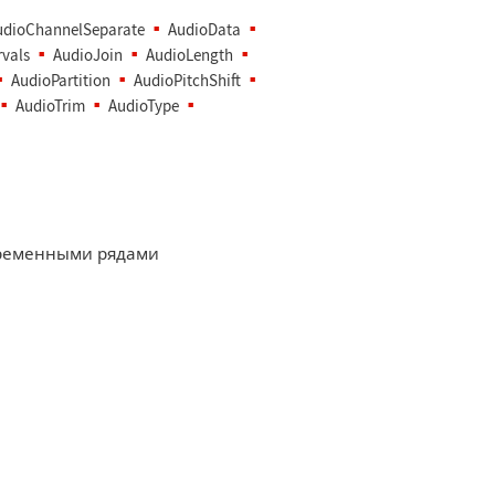
udioChannelSeparate
AudioData
rvals
AudioJoin
AudioLength
AudioPartition
AudioPitchShift
AudioTrim
AudioType
ременными рядами