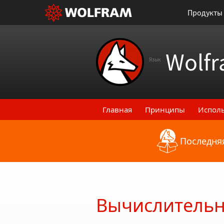
Продукты
Wolfr
Язык
Главная
Принципы
Испол
Последняя
Назад к последним функци
Вычислительн