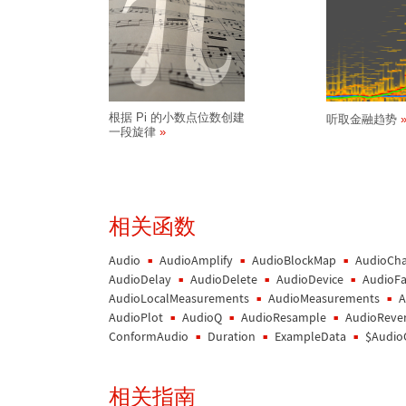
根据 Pi 的小数点位数创建
听取金融趋势
一段旋律
相关函数
Audio
AudioAmplify
AudioBlockMap
AudioCh
AudioDelay
AudioDelete
AudioDevice
AudioF
AudioLocalMeasurements
AudioMeasurements
A
AudioPlot
AudioQ
AudioResample
AudioReve
ConformAudio
Duration
ExampleData
$Audio
相关指南