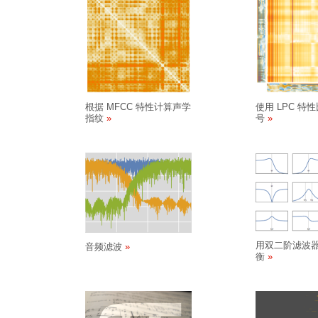
根据 MFCC 特性计算声学
使用 LPC 特
指纹
号
用双二阶滤波
音频滤波
衡