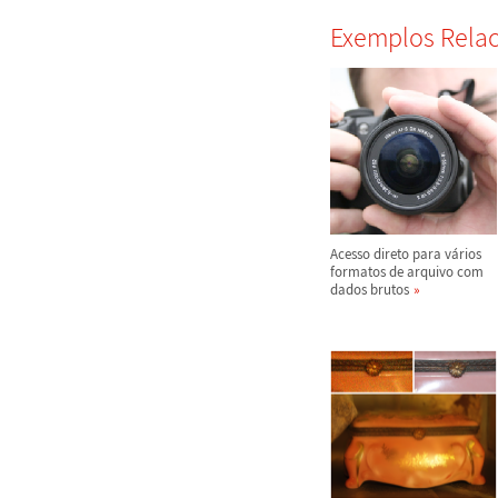
Exemplos Rela
Acesso direto para v
á
rios
formatos de arquivo com
dados brutos