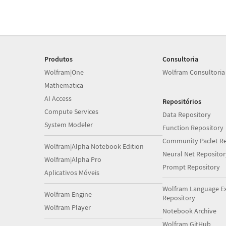
Produtos
Consultoria
Wolfram|One
Wolfram Consultoria
Mathematica
AI Access
Repositórios
Compute Services
Data Repository
System Modeler
Function Repository
Community Paclet Re
Wolfram|Alpha Notebook Edition
Neural Net Repositor
Wolfram|Alpha Pro
Prompt Repository
Aplicativos Móveis
Wolfram Language E
Wolfram Engine
Repository
Wolfram Player
Notebook Archive
Wolfram GitHub