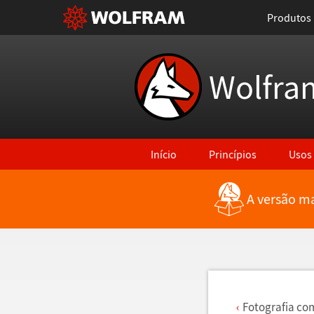
Produtos
Wolfra
Início
Princípios
Usos
A versão ma
Voltar para Últimas Novidades
Fotografia co