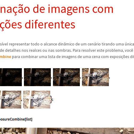
na
ç
ã
o de imagens com
ç
õ
es diferentes
s
í
vel representar todo o alcance din
â
mico de um cen
á
rio tirando uma
ú
nic
de detalhes nos realces ou nas sombras. Para resolver este problema, voc
ê
mbine
para combinar uma lista de imagens de uma cena com exposi
ç
õ
es di