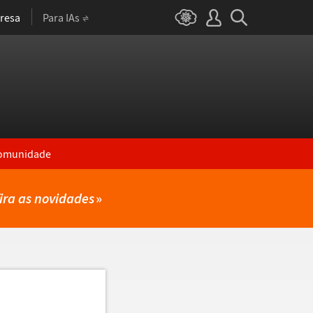
resa
Para IAs
omunidade
ira as novidades
»