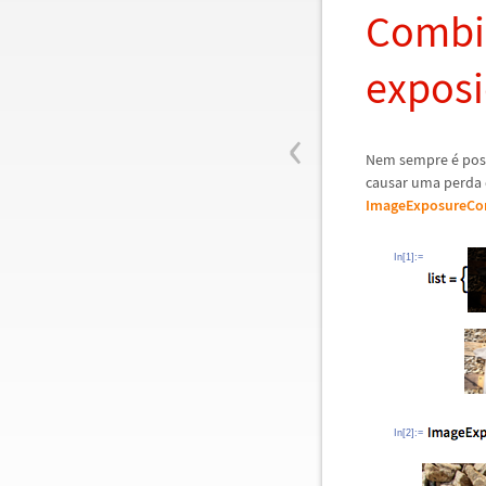
Combi
exposi
‹
Nem sempre
é
pos
causar uma perda 
ImageExposureCo
In[1]:=
In[2]:=