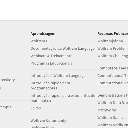
Aprendizagem
Recursos Público
Wolfram U
Wolfram|Alpha
Documentação da Wolfram Language
Wolfram Problem
Webinars & Treinamento
Wolfram Challeng
Programas Educacionais
Computer-Based 
Introdução à Wolfram Language
Computational Th
pository
Introdução rápida para
Computational A
y
programadores
Demonstrations P
Introdução rápida para estudantes de
matemática
Wolfram Data Dr
xample
Livros
MathWorld
Wolfram Science
Wolfram Community
Wolfram Media Pu
Wolfram Blog