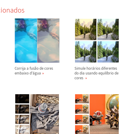
cionados
Corrija a fus
ã
o de cores
Simule hor
á
rios diferentes
embaixo d'
á
gua
do dia usando equil
í
brio de
cores