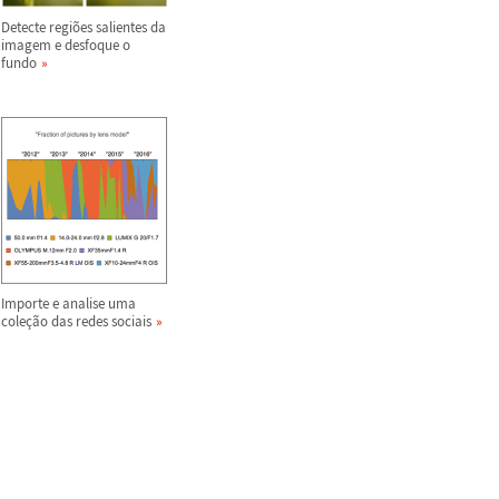
Detecte regi
õ
es salientes da
imagem e desfoque o
fundo
Importe e analise uma
cole
ç
ã
o das redes sociais