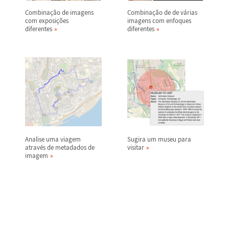
Combina
ç
ã
o de imagens
Combina
ç
ã
o de de v
á
rias
com exposi
ç
õ
es
imagens com enfoques
diferentes
diferentes
Analise uma viagem
Sugira um museu para
atrav
é
s de metadados de
visitar
imagem