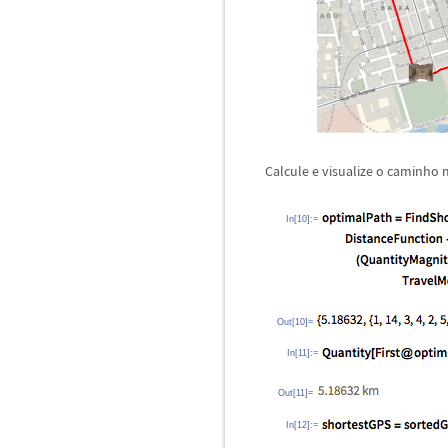
Calcule e visualize o caminho 
In[10]:=
Out[10]=
In[11]:=
Out[11]=
In[12]:=