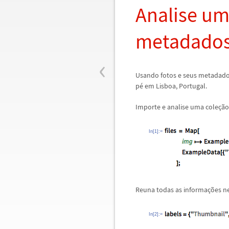
Analise um
metadados
‹
Usando fotos e seus metadado
p
é
em Lisboa, Portugal.
Importe e analise uma cole
ç
ã
o
In[1]:=
Reuna todas as informa
ç
õ
es n
In[2]:=