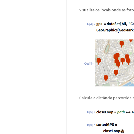
Visualize os locais onde as fot
In[4]:=
Out[4]=
Calcule a dist
â
ncia percorrida 
In[5]:=
In[6]:=