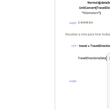
Out[6]=
Visualize a rota para tirar tod
In[7]:=
Out[8]=