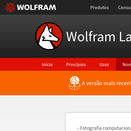
Produtos
Consul
Wolfram L
Início
Princípios
Usos
Nov
A versão mais recen
Voltar para Últimas Novidades
Fotografia computacion