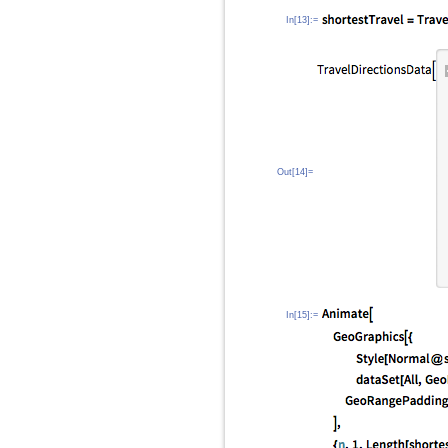
In[13]:=
Out[14]=
In[15]:=