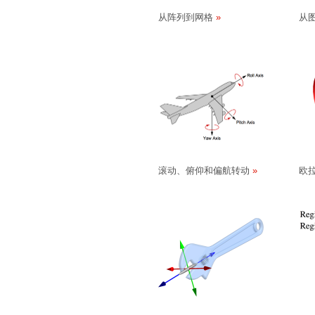
从阵列到网格
从
滚动、俯仰和偏航转动
欧