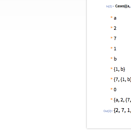
In[2]:=
»
»
»
»
»
»
»
»
»
Out[2]=