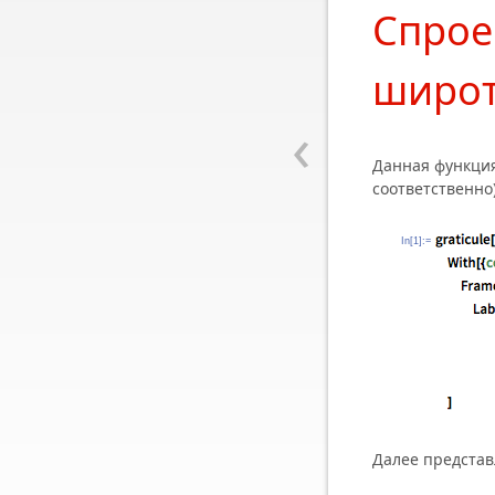
Спрое
широт
‹
Данная функция
соответственно
In[1]:=
Далее представ