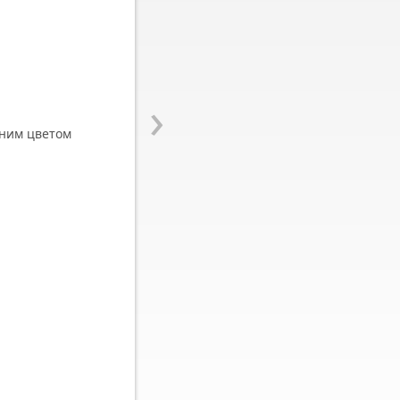
›
иним цветом