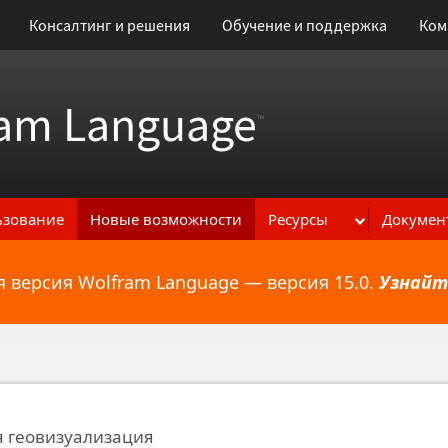
Консалтинг и решения
Обучение и поддержка
Ком
am Language
™
ьзование
Новые возможности
Ресурсы
Докумен
 версия Wolfram Language — версия 15.0.
Узнайт
ональным возможностям
 геовизуализация