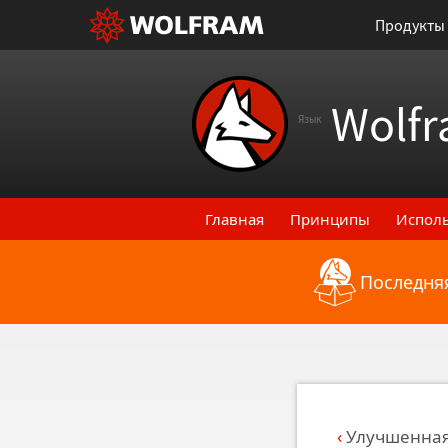
Продукты
Wolfr
Язык
Главная
Принципы
Испол
Последняя
Назад к последним функци
Улучшенная