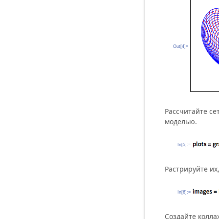
Out[4]=
Рассчитайте се
моделью.
In[5]:=
Растрируйте их
In[6]:=
Создайте колла