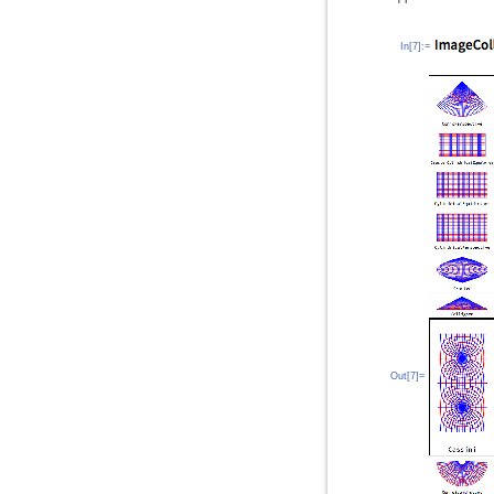
In[7]:=
Out[7]=