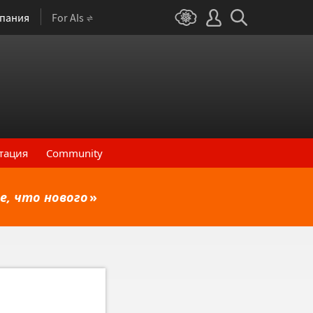
пания
For AIs
тация
Community
е, что нового
»