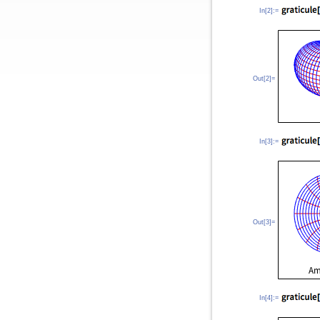
In[2]:=
Out[2]=
In[3]:=
Out[3]=
In[4]:=