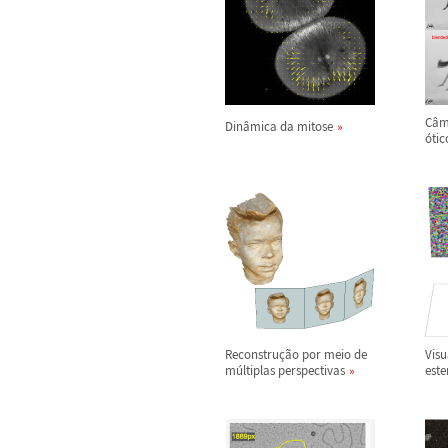
C
â
m
Din
â
mica da mitose
ó
tic
Reconstru
ç
ã
o por meio de
Visu
m
ú
ltiplas perspectivas
est