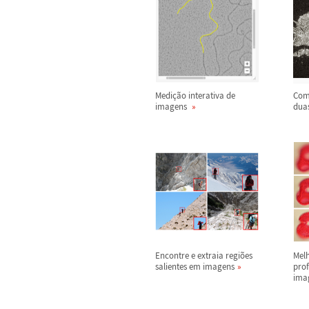
Medi
ç
ã
o interativa de
Com
imagens
dua
Encontre e extraia regi
õ
es
Melh
salientes em imagens
pro
ima