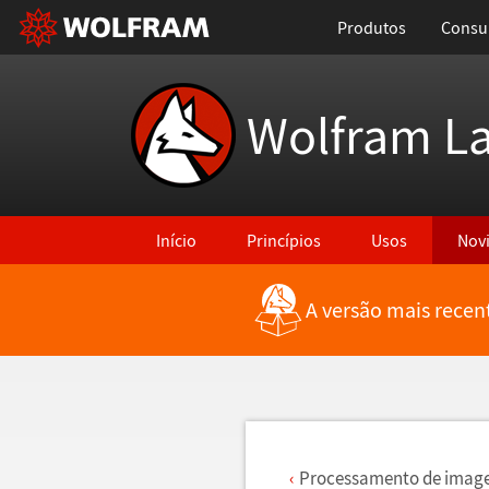
Produtos
Consul
Wolfram L
Início
Princípios
Usos
Nov
A versão mais recen
Voltar para Últimas Novidades
Processamento de imagen