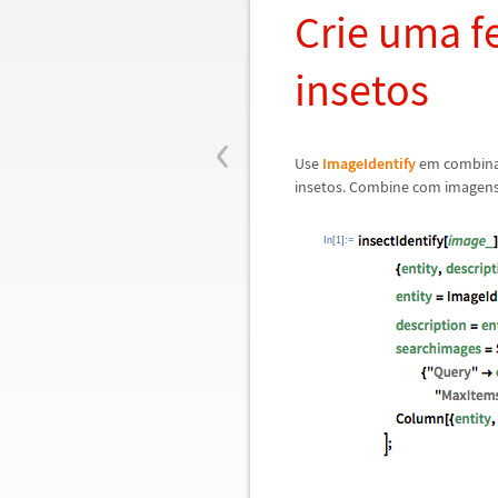
Crie uma f
insetos
‹
Use
ImageIdentify
em combin
insetos. Combine com imagens 
In[1]:=