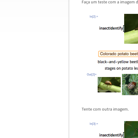
Fa
ç
a um teste com a imagem d
In[2]:=
Out[2]=
Tente com outra imagem.
In[3]:=