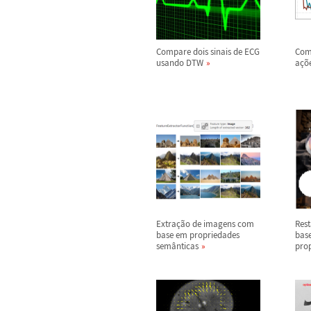
Compare dois sinais de ECG
Com
usando DTW
a
ç
õ
Extra
ç
ã
o de imagens com
Res
base em propriedades
bas
sem
â
nticas
pro