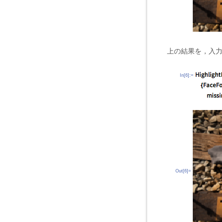
上の結果を，入
In[6]:=
Out[6]=