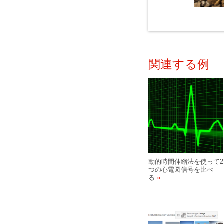
関連する例
動的時間伸縮法を使って2
つの心電図信号を比べ
る