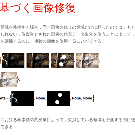
基づく画像修復
損領域を修復する場合，同じ画像の残りの領域だけに頼ったのでは，も
もしれない．位置合せされた画像の代表データ集合を使うことによって
数を訓練するのに，複数の画像を使用することができる．
合における画素値の共変量によって，欠損している領域を予測するのに
ができる．