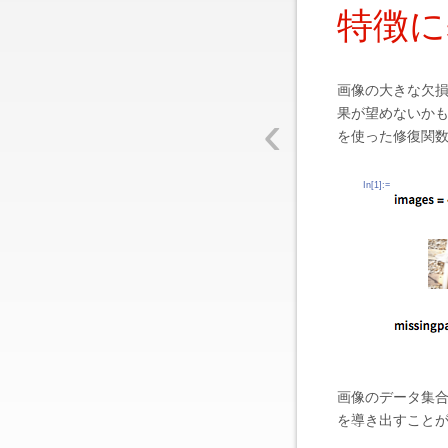
特徴に
画像の大きな欠
‹
果が望めないか
を使った修復関
In[1]:=
画像のデータ集
を導き出すこと