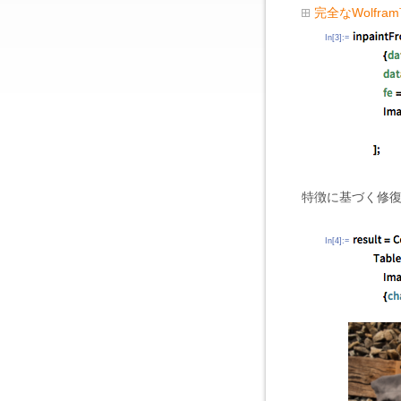
完全なWolfr
In[3]:=
特徴に基づく修復
In[4]:=