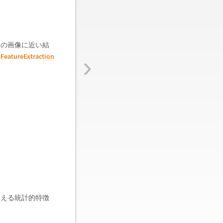
との画像に近い結
›
FeatureExtraction
，
使える統計的特徴