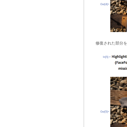
Out[4]=
修復された部分
In[5]:=
Out[5]=