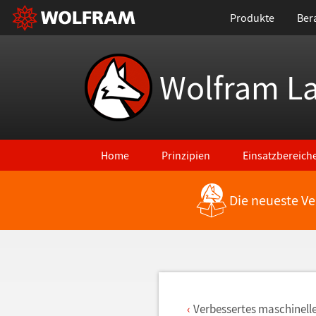
Produkte
Ber
Wolfram L
Home
Prinzipien
Einsatzbereich
Die neueste Ve
Zurück zu den neuesten Features
Verbessertes maschinell