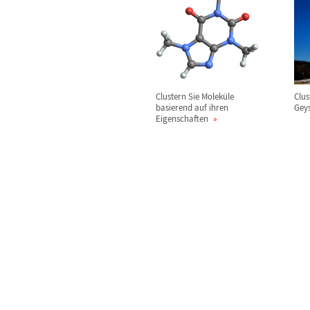
Clustern Sie Molek
ü
le
Clus
basierend auf ihren
Geys
Eigenschaften