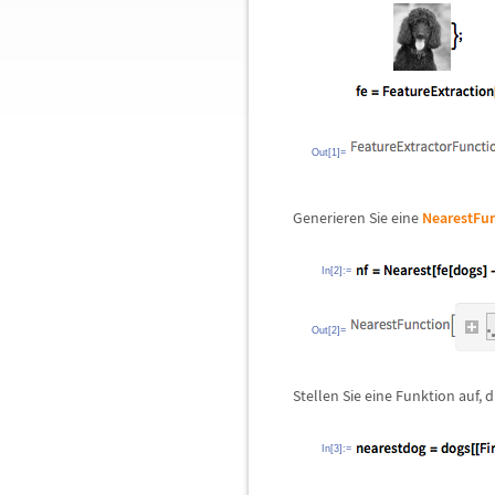
Out[1]=
Generieren Sie eine
NearestFu
In[2]:=
Out[2]=
Stellen Sie eine Funktion auf, d
In[3]:=