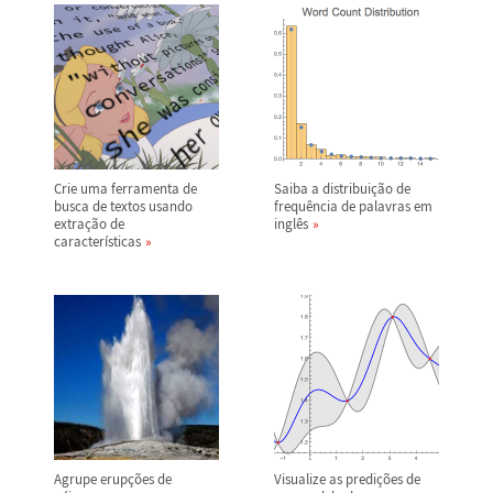
Crie uma ferramenta de
Saiba a distribui
ç
ã
o de
busca de textos usando
frequ
ê
ncia de palavras em
extra
ç
ã
o de
ingl
ê
s
caracter
í
sticas
Agrupe erup
ç
õ
es de
Visualize as predi
ç
õ
es de