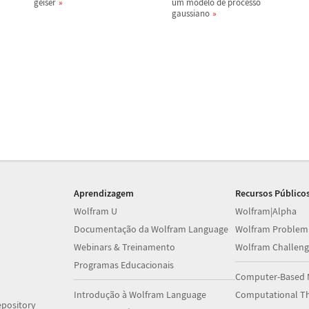
g
é
iser
um modelo de processo
gaussiano
Aprendizagem
Recursos Público
Wolfram U
Wolfram|Alpha
Documentação da Wolfram Language
Wolfram Problem
Webinars & Treinamento
Wolfram Challeng
Programas Educacionais
Computer-Based 
Introdução à Wolfram Language
Computational Th
pository