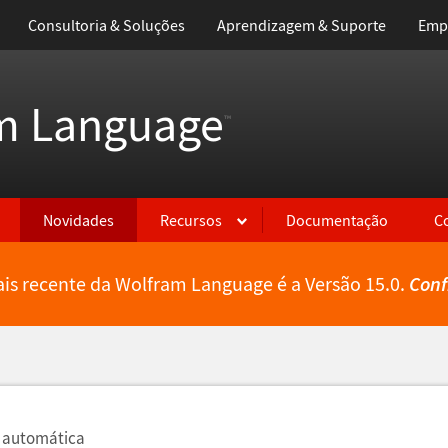
Consultoria & Soluções
Aprendizagem & Suporte
Emp
m Language
™
Novidades
Recursos
Documentação
C
is recente da Wolfram Language é a Versão 15.0.
Conf
 autom
á
tica