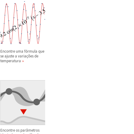
Encontre uma f
ó
rmula que
se ajuste a varia
ç
õ
es de
temperatura
Encontre os par
â
metros