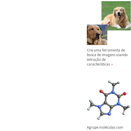
Crie uma ferramenta de
busca de imagens usando
extra
ç
ã
o de
caracter
í
sticas
Agrupe mol
é
culas com