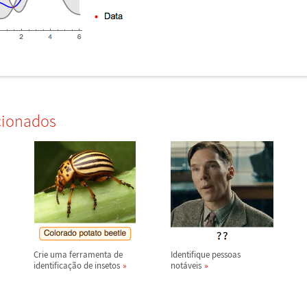
cionados
Crie uma ferramenta de
Identifique pessoas
identifica
ç
ã
o de insetos
not
á
veis