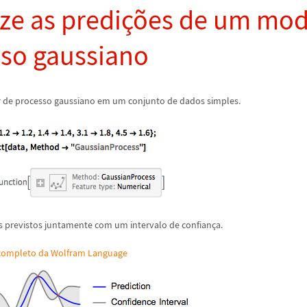
ize as predi
ç
õ
es de um mod
so gaussiano
r de processo gaussiano em um conjunto de dados simples.
es previstos juntamente com um intervalo de confian
ç
a.
 completo da Wolfram Language