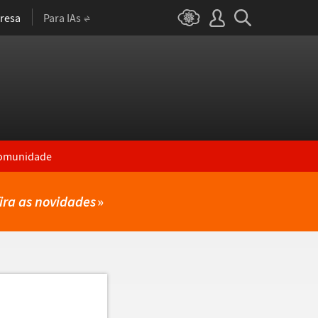
resa
Para IAs
omunidade
ira as novidades
»