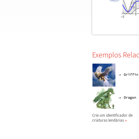
Out[2]=
Exemplos Rela
Crie um identificador de
criaturas lend
á
rias