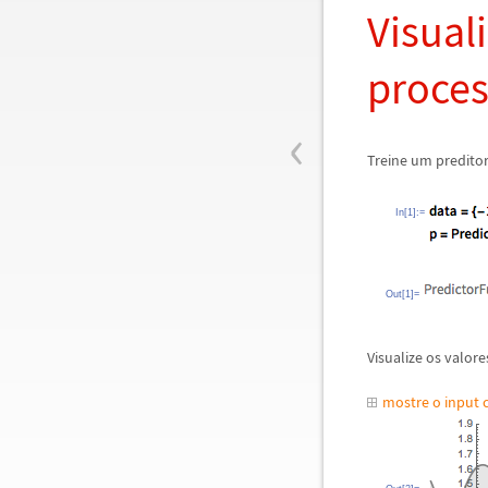
Visual
proces
‹
Treine um predito
In[1]:=
Out[1]=
Visualize os valor
mostre o input