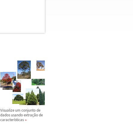
Visualize um conjunto de
dados usando extra
ç
ã
o de
caracter
í
sticas