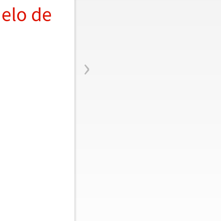
elo de
›