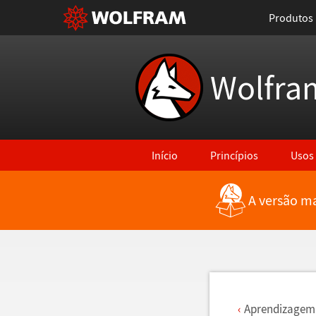
Produtos
Wolfra
Início
Princípios
Usos
A versão ma
Voltar para Últimas Novidades
Aprendizagem