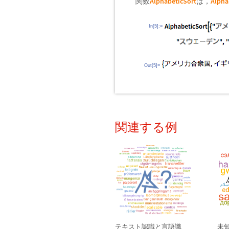
AlphabeticSort
Alpha
関数
は，
In[5]:=
Out[5]=
関連する例
テキスト認識と言語識
未