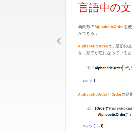
言語中の文
AlphabeticOrder
新関数の
を使
‹
ができる．
AlphabeticOrder
は，最初の文
を，順序が逆になっていると
In[1]:=
Out[1]=
AlphabeticOrder
Order
と
の結
In[2]:=
Out[2]=