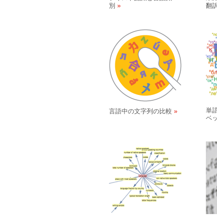
別
翻
単
言語中の文字列の比較
ベ