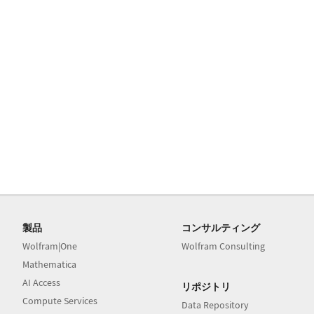
製品
コンサルティング
Wolfram|One
Wolfram Consulting
Mathematica
AI Access
リポジトリ
Compute Services
Data Repository