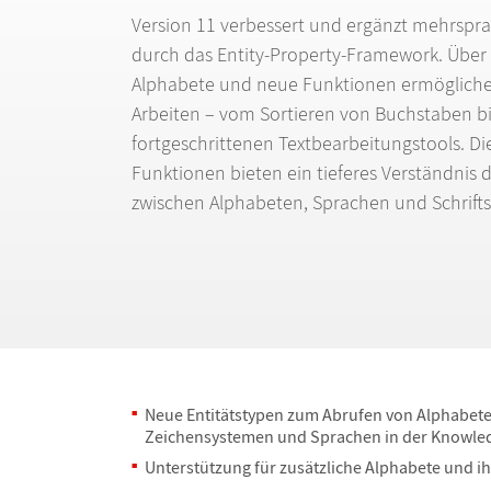
Version 11 verbessert und erg
ä
nzt mehrspra
durch das Entity-Property-Framework.
Ü
ber
Alphabete und neue Funktionen erm
ö
gliche
Arbeiten
–
vom Sortieren von Buchstaben bi
fortgeschrittenen Textbearbeitungstools. D
Funktionen bieten ein tieferes Verst
ä
ndnis 
zwischen Alphabeten, Sprachen und Schrift
Neue Entit
ä
tstypen zum Abrufen von Alphabete
Zeichensystemen und Sprachen in der Knowle
Unterst
ü
tzung f
ü
r zus
ä
tzliche Alphabete und i