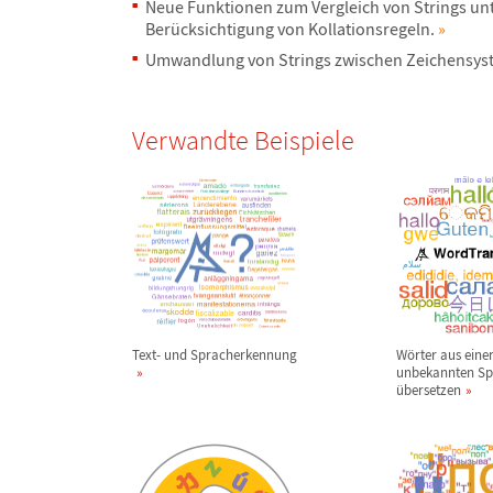
Neue Funktionen zum Vergleich von Strings un
Ber
ü
cksichtigung von Kollationsregeln.
»
Umwandlung von Strings zwischen Zeichensy
Verwandte Beispiele
Text- und Spracherkennung
W
ö
rter aus eine
unbekannten Sp
ü
bersetzen