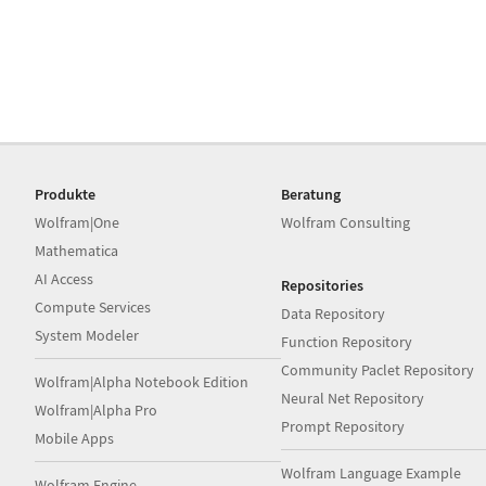
Produkte
Beratung
Wolfram|One
Wolfram Consulting
Mathematica
AI Access
Repositories
Compute Services
Data Repository
System Modeler
Function Repository
Community Paclet Repository
Wolfram|Alpha Notebook Edition
Neural Net Repository
Wolfram|Alpha Pro
Prompt Repository
Mobile Apps
Wolfram Language Example
Wolfram Engine