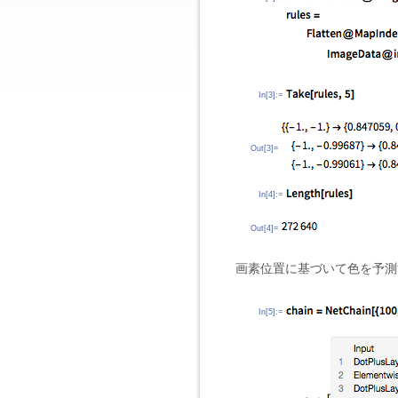
In[3]:=
Out[3]=
In[4]:=
Out[4]=
画素位置に基づいて色を予測
In[5]:=