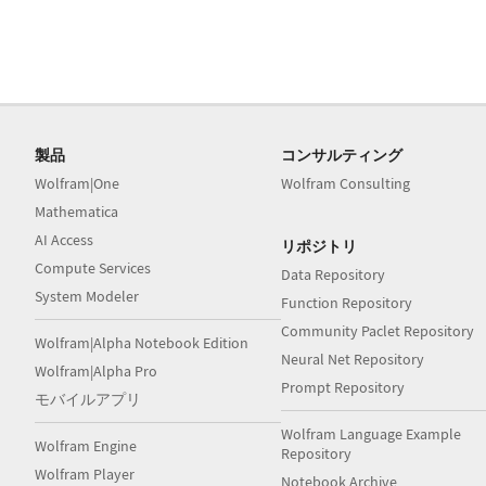
製品
コンサルティング
Wolfram|One
Wolfram Consulting
Mathematica
AI Access
リポジトリ
Compute Services
Data Repository
System Modeler
Function Repository
Community Paclet Repository
Wolfram|Alpha Notebook Edition
Neural Net Repository
Wolfram|Alpha Pro
Prompt Repository
モバイルアプリ
Wolfram Language Example
Wolfram Engine
Repository
Wolfram Player
Notebook Archive