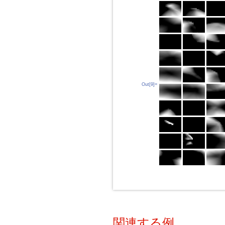
Out[9]=
関連する例