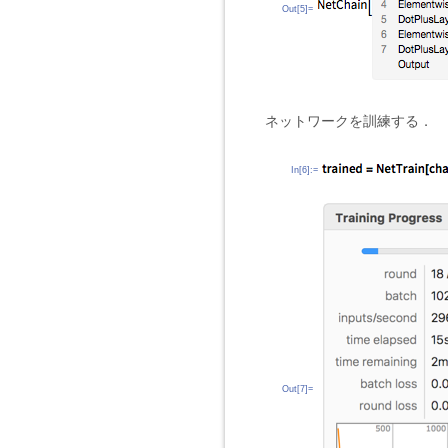
Out[5]=
ネットワークを訓練する．
In[6]:=
Out[7]=