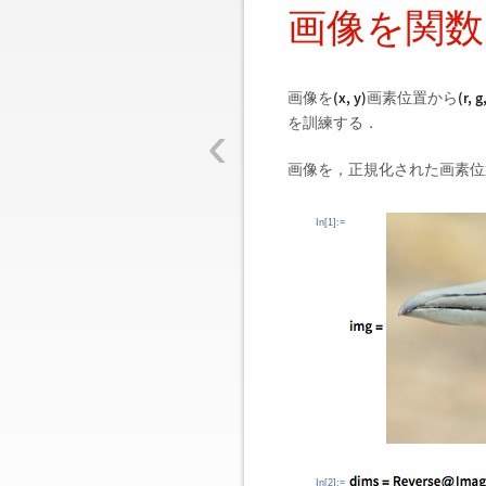
画像を関
(
x
,
y
)
(
r
,
g
画像を
画素位置から
‹
を訓練する．
画像を，正規化された画素位
In[1]:=
In[2]:=