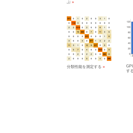
ぶ
G
分類性能を測定する
す