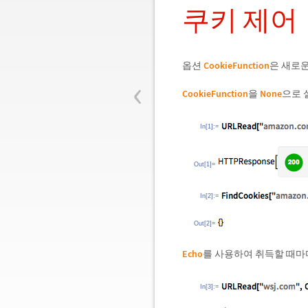
쿠키 제어
옵션
CookieFunction
은 새로
‹
CookieFunction
을
None
으로 
In[1]:=
Out[1]=
In[2]:=
Out[2]=
Echo
를 사용하여 취득할 때마
In[3]:=