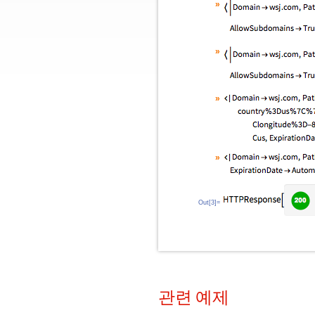
»
»
»
»
Out[3]=
관련 예제