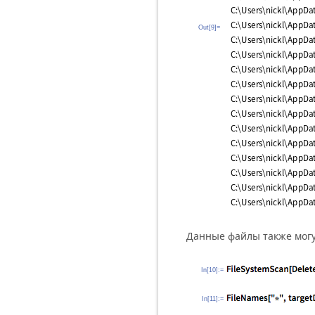
Out[9]=
Данные файлы также мог
In[10]:=
In[11]:=