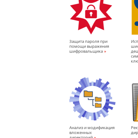
Защита пароля при
Исп
помощи выражения
ши
шифровальщика
деш
си
кл
Анализ и модификация
Рек
вложенных
дир
директорий