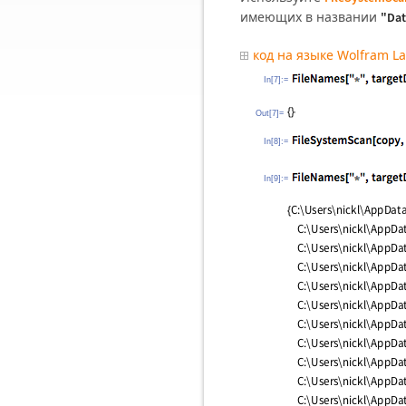
имеющих в названии
"Dat
код на языке Wolfram L
In[7]:=
Out[7]=
In[8]:=
In[9]:=