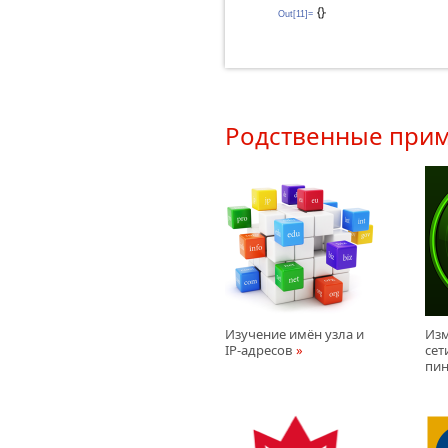
Out[11]=
Родственные при
Изучение имён узла и
Изм
IP-адресов
сет
пин