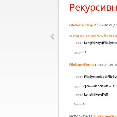
Рекурсивн
обычно оцен
FileSystemMap
‹
код на языке Wolfram L
In[2]:=
Out[2]=
позволяет 
FileNameForms
In[3]:=
Out[3]=
In[4]:=
Out[4]=
Используйте
FileSystemSca